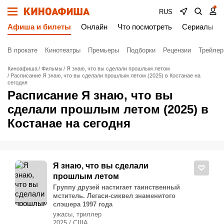
RUS
Афиша и билеты
Онлайн
Что посмотреть
Сериалы
В прокате
Кинотеатры
Премьеры
Подборки
Рецензии
Трейле
Киноафиша
Фильмы
Я знаю, что вы сделали прошлым летом
Расписание Я знаю, что вы сделали прошлым летом (2025) в Костанае на
сегодня
Расписание Я знаю, что вы
сделали прошлым летом (2025) в
Костанае на сегодня
Я знаю, что вы сделали
прошлым летом
Группу друзей настигает таинственный
мститель. Легаси-сиквел знаменитого
слэшера 1997 года
ужасы, триллер
2025 / США