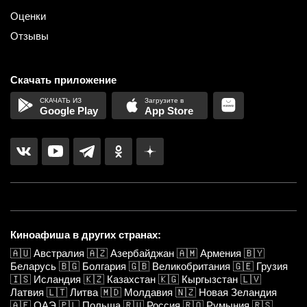
Оценки
Отзывы
Скачать приложение
Google Play
App Store
Киноафиша в других странах:
🇦🇺
Австралия
🇦🇿
Азербайджан
🇦🇲
Армения
🇧🇾
Беларусь
🇧🇬
Болгария
🇬🇧
Великобритания
🇬🇪
Грузия
🇮🇸
Исландия
🇰🇿
Казахстан
🇰🇬
Кыргызстан
🇱🇻
Латвия
🇱🇹
Литва
🇲🇩
Молдавия
🇳🇿
Новая Зеландия
🇦🇪
ОАЭ
🇵🇱
Польша
🇷🇺
Россия
🇷🇴
Румыния
🇷🇸