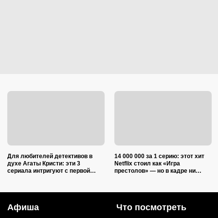
Для любителей детективов в
14 000 000 за 1 серию: этот хит
духе Агаты Кристи: эти 3
Netflix стоил как «Игра
сериала интригуют с первой
престолов» — но в кадре ни
минуты и до самого финала
одного дракона
держат в неведении
Афиша
Что посмотреть