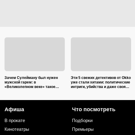
Зачем Сулейману был нужен
Эти 5 свежих детективов от Okko
мужской гарем: в
уже стали хитами: политические
«Великолепном веке» такое
интриги, убийства и даже своя
показать не решились
версия «Графа Монте-Кристо»
Афиша
Что посмотреть
В прокате
Подборки
Кинотеатры
Премьеры