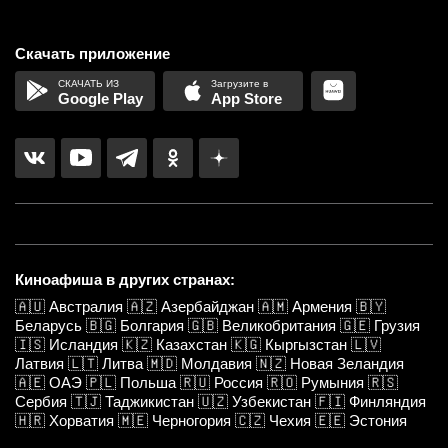
Скачать приложение
Google Play
App Store
Киноафиша в других странах:
🇦🇺
Австралия
🇦🇿
Азербайджан
🇦🇲
Армения
🇧🇾
Беларусь
🇧🇬
Болгария
🇬🇧
Великобритания
🇬🇪
Грузия
🇮🇸
Исландия
🇰🇿
Казахстан
🇰🇬
Кыргызстан
🇱🇻
Латвия
🇱🇹
Литва
🇲🇩
Молдавия
🇳🇿
Новая Зеландия
🇦🇪
ОАЭ
🇵🇱
Польша
🇷🇺
Россия
🇷🇴
Румыния
🇷🇸
Сербия
🇹🇯
Таджикистан
🇺🇿
Узбекистан
🇫🇮
Финляндия
🇭🇷
Хорватия
🇲🇪
Черногория
🇨🇿
Чехия
🇪🇪
Эстония