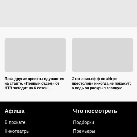
Пока другие проекты сдуваются
Этот спин-офф по «Игре
на старте, «Первый отдел» от
престолов» никогда не покажут:
НТВ заходит на 6 сезон:
а ведь он раскрыл главную
раскрыли секрет его успеха
загадку о Дейенерис (к этому
спойлеру нельзя
подготовиться!)
Афиша
Что посмотреть
В прокате
Подборки
Кинотеатры
Премьеры