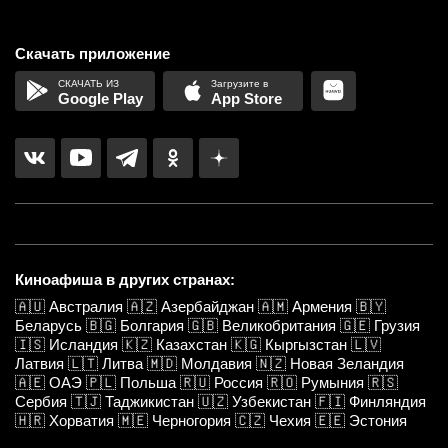
Скачать приложение
Google Play
App Store
Киноафиша в других странах:
🇦🇺
Австралия
🇦🇿
Азербайджан
🇦🇲
Армения
🇧🇾
Беларусь
🇧🇬
Болгария
🇬🇧
Великобритания
🇬🇪
Грузия
🇮🇸
Исландия
🇰🇿
Казахстан
🇰🇬
Кыргызстан
🇱🇻
Латвия
🇱🇹
Литва
🇲🇩
Молдавия
🇳🇿
Новая Зеландия
🇦🇪
ОАЭ
🇵🇱
Польша
🇷🇺
Россия
🇷🇴
Румыния
🇷🇸
Сербия
🇹🇯
Таджикистан
🇺🇿
Узбекистан
🇫🇮
Финляндия
🇭🇷
Хорватия
🇲🇪
Черногория
🇨🇿
Чехия
🇪🇪
Эстония