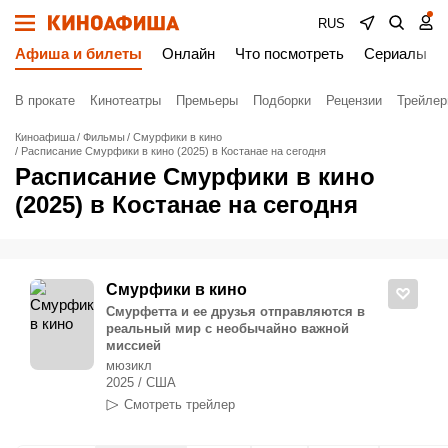
RUS
Афиша и билеты
Онлайн
Что посмотреть
Сериалы
В прокате
Кинотеатры
Премьеры
Подборки
Рецензии
Трейле
Киноафиша
Фильмы
Смурфики в кино
Расписание Смурфики в кино (2025) в Костанае на сегодня
Расписание Смурфики в кино
(2025) в Костанае на сегодня
Смурфики в кино
Смурфетта и ее друзья отправляются в
реальный мир с необычайно важной
миссией
мюзикл
2025 / США
Смотреть трейлер