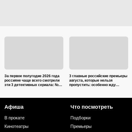
За первое полугодие 2026 года
3 главные российские премьеры
россияне чаще всего смотрели
августа, которые нельзя
эти 3 детективных сериала: №2
пропустить: особенно жду
крутят по ТВ уже 19 лет
сериал от сценариста «Трассы»
и «Лихих»
Афиша
Что посмотреть
В прокате
Подборки
Кинотеатры
Премьеры