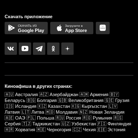
Скачать приложение
Google Play
App Store
Киноафиша в других странах:
🇦🇺
Австралия
🇦🇿
Азербайджан
🇦🇲
Армения
🇧🇾
Беларусь
🇧🇬
Болгария
🇬🇧
Великобритания
🇬🇪
Грузия
🇮🇸
Исландия
🇰🇿
Казахстан
🇰🇬
Кыргызстан
🇱🇻
Латвия
🇱🇹
Литва
🇲🇩
Молдавия
🇳🇿
Новая Зеландия
🇦🇪
ОАЭ
🇵🇱
Польша
🇷🇺
Россия
🇷🇴
Румыния
🇷🇸
Сербия
🇹🇯
Таджикистан
🇺🇿
Узбекистан
🇫🇮
Финляндия
🇭🇷
Хорватия
🇲🇪
Черногория
🇨🇿
Чехия
🇪🇪
Эстония