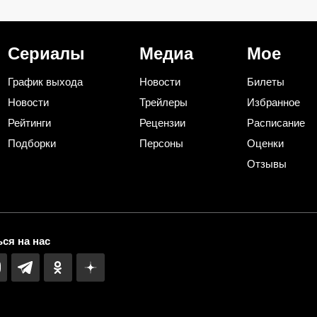
версия
одного дракона
отменить все п
выходные: круч
почти как «Мес
Сериалы
Медиа
Мое
График выхода
Новости
Билеты
Новости
Трейлеры
Избранное
Рейтинги
Рецензии
Расписание
Подборки
Персоны
Оценки
Отзывы
ся на нас