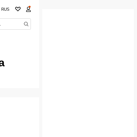
RUS
а