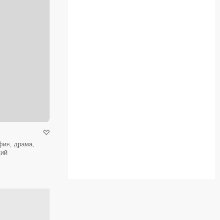
фия, драма,
кий