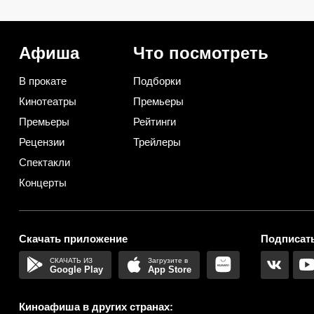
минуты и до самого финала
убийства и даже своя 
держат в неведении
«Графа Монте-Кристо»
Афиша
Что посмотреть
В прокате
Подборки
Кинотеатры
Премьеры
Премьеры
Рейтинги
Рецензии
Трейлеры
Спектакли
Концерты
Скачать приложение
Подписать
Google Play
App Store
Киноафиша в других странах: