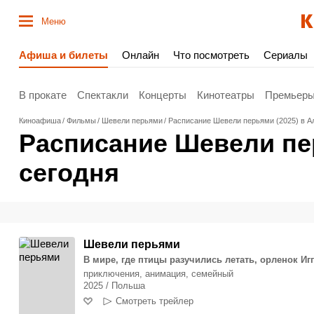
Меню
Афиша и билеты
Онлайн
Что посмотреть
Сериалы
В прокате
Спектакли
Концерты
Кинотеатры
Премьер
Киноафиша
Фильмы
Шевели перьями
Расписание Шевели перьями (2025) в А
Расписание Шевели пе
сегодня
Шевели перьями
В мире, где птицы разучились летать, орленок И
приключения, анимация, семейный
2025 / Польша
Смотреть трейлер