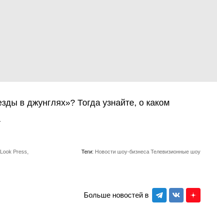
зды в джунглях»? Тогда узнайте, о каком
.
 Look Press,
Теги:
Новости шоу-бизнеса
Телевизионные шоу
Больше новостей в