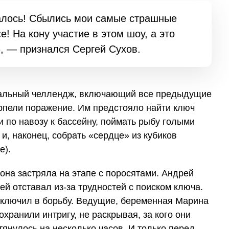
алось! Сбылись мои самые страшные
е! На кону участие в этом шоу, а это
, — признался Сергей Сухов.
альный челлендж, включающий все предыдущие
ерпели поражение. Им предстояло найти ключ
и по навозу к бассейну, поймать рыбу голыми
и, наконец, собрать «сердце» из кубиков
е).
она застряла на этапе с поросятами. Андрей
ей отставал из-за трудностей с поиском ключа.
включил в борьбу. Ведущие, беременная Марина
хранили интригу, не раскрывая, за кого они
янулось на несколько часов. И только перед