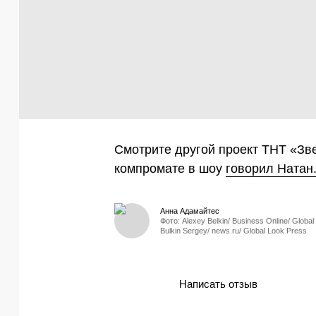
Смотрите другой проект ТНТ «Зве
компромате в шоу
говорил Натан
Анна Адамайтес
Фото: Alexey Belkin/ Business Online/ Global
Bulkin Sergey/ news.ru/ Global Look Press
Написать отзыв