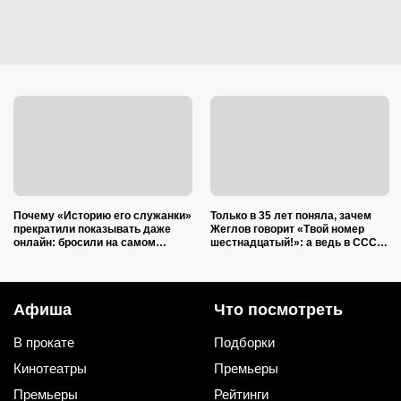
Почему «Историю его служанки»
Только в 35 лет поняла, зачем
прекратили показывать даже
Жеглов говорит «Твой номер
онлайн: бросили на самом
шестнадцатый!»: а ведь в СССР
интересном
это и не нужно было никому
объяснять
Афиша
Что посмотреть
В прокате
Подборки
Кинотеатры
Премьеры
Премьеры
Рейтинги