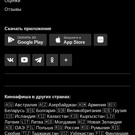
Оценки
Отзывы
Скачать приложение
Google Play
App Store
Киноафиша в других странах:
🇦🇺
Австралия
🇦🇿
Азербайджан
🇦🇲
Армения
🇧🇾
Беларусь
🇧🇬
Болгария
🇬🇧
Великобритания
🇬🇪
Грузия
🇮🇸
Исландия
🇰🇿
Казахстан
🇰🇬
Кыргызстан
🇱🇻
Латвия
🇱🇹
Литва
🇲🇩
Молдавия
🇳🇿
Новая Зеландия
🇦🇪
ОАЭ
🇵🇱
Польша
🇷🇺
Россия
🇷🇴
Румыния
🇷🇸
Сербия
🇹🇯
Таджикистан
🇺🇿
Узбекистан
🇫🇮
Финляндия