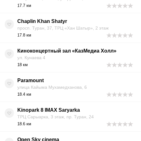
17.7 км
Chaplin Khan Shatyr
просп. Туран, 37, ТРЦ «Хан Шатыр», 2 этаж
17.8 км
Киноконцертный зал «КазМедиа Холл»
ул. Кунаева 4
18 км
Paramount
улица Кайыма Мухамедханова, 6
18.4 км
Kinopark 8 IMAX Saryarka
ТРЦ Сарыарка, 3 этаж, пр. Туран, 24
18.6 км
Open Sky cinema