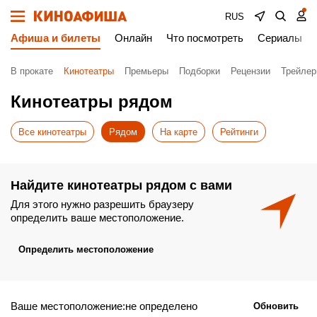
RUS
Афиша и билеты
Онлайн
Что посмотреть
Сериалы
В прокате
Кинотеатры
Премьеры
Подборки
Рецензии
Трейле
Кинотеатры рядом
Все кинотеатры
Рядом
На карте
Рейтинги
Найдите кинотеатры рядом с вами
Для этого нужно разрешить браузеру
определить ваше местоположение.
Определить местоположение
Ваше местоположение:не определено
Обновить