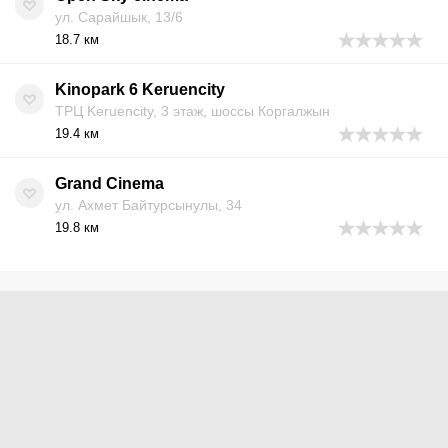
ул. Сарайшык, 13/6
18.7 км
Kinopark 6 Keruencity
ТРЦ Keruencity, 3 этаж, шоссы Коргалжын
19.4 км
Grand Cinema
ул. Ахмет Байтурсынулы, 34
19.8 км