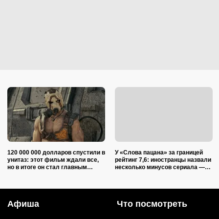
120 000 000 долларов спустили в
У «Слова пацана» за границей
унитаз: этот фильм ждали все,
рейтинг 7,6: иностранцы назвали
но в итоге он стал главным
несколько минусов сериала —
разочарованием не только
ругают и актерский состав, и
зрителей, но и режиссера
сюжет
Афиша
Что посмотреть