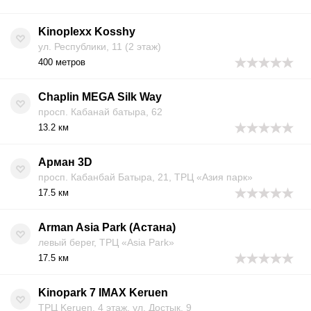
Kinoplexx Kosshy
ул. Республики, 11 (2 этаж)
400 метров
Chaplin MEGA Silk Way
просп. Кабанай батыра, 62
13.2 км
Арман 3D
просп. Кабанбай Батыра, 21, ТРЦ «Азия парк»
17.5 км
Arman Asia Park (Астана)
левый берег, ТРЦ «Asia Park»
17.5 км
Kinopark 7 IMAX Keruen
ТРЦ Keruen, 4 этаж, ул. Достык, 9