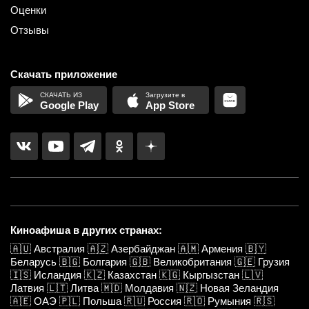
Оценки
Отзывы
Скачать приложение
Google Play
App Store
Киноафиша в других странах:
🇦🇺
Австралия
🇦🇿
Азербайджан
🇦🇲
Армения
🇧🇾
Беларусь
🇧🇬
Болгария
🇬🇧
Великобритания
🇬🇪
Грузия
🇮🇸
Исландия
🇰🇿
Казахстан
🇰🇬
Кыргызстан
🇱🇻
Латвия
🇱🇹
Литва
🇲🇩
Молдавия
🇳🇿
Новая Зеландия
🇦🇪
ОАЭ
🇵🇱
Польша
🇷🇺
Россия
🇷🇴
Румыния
🇷🇸