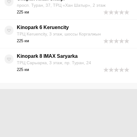
просп. Туран, 37, ТРЦ «Хан Шатыр», 2 этаж
225 км
Kinopark 6 Keruencity
ТРЦ Keruencity, 3 этаж, шоссы Коргалжын
225 км
Kinopark 8 IMAX Saryarka
ТРЦ Сарыарка, 3 этаж, пр. Туран, 24
225 км