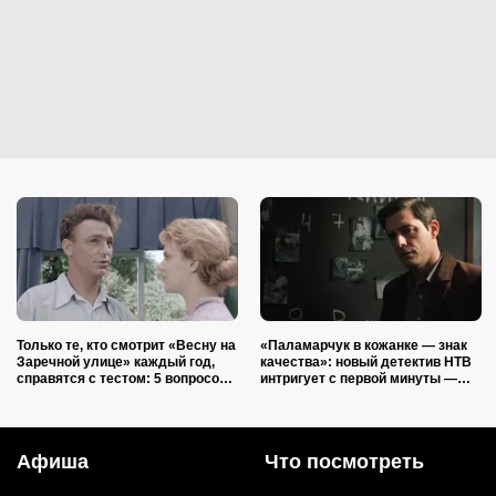
Только те, кто смотрит «Весну на
«Паламарчук в кожанке — знак
Заречной улице» каждый год,
качества»: новый детектив НТВ
справятся с тестом: 5 вопросов
интригует с первой минуты —
для знатоков советской
мрачная история серийного
классики
убийцы
Афиша
Что посмотреть