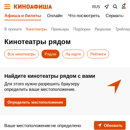
RUS
Афиша и билеты
Онлайн
Что посмотреть
Сериалы
В прокате
Кинотеатры
Премьеры
Подборки
Рецензии
Трейле
Кинотеатры рядом
Все кинотеатры
Рядом
На карте
Рейтинги
Найдите кинотеатры рядом с вами
Для этого нужно разрешить браузеру
определить ваше местоположение.
Определить местоположение
Ваше местоположение:не определено
Обновить