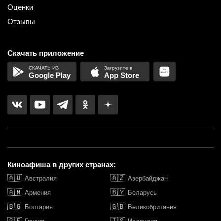
Оценки
Отзывы
Скачать приложение
Google Play
App Store
Киноафиша в других странах:
🇦🇺
🇦🇿
Австралия
Азербайджан
🇦🇲
🇧🇾
Армения
Беларусь
🇧🇬
🇬🇧
Болгария
Великобритания
🇬🇪
🇮🇸