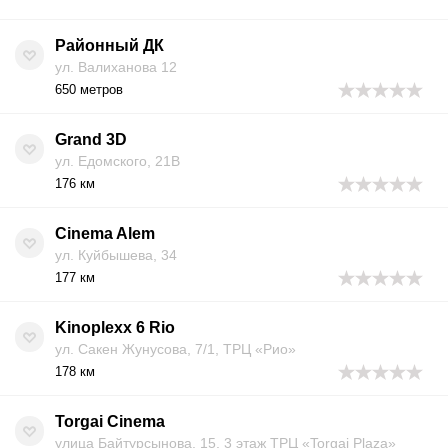
Районный ДК
ул. Валиханова 12
650 метров
Grand 3D
ул. Едомского, 21В
176 км
Cinema Alem
ул. Куйбышева, 34
177 км
Kinoplexx 6 Rio
ул. Сакен Жунусова, 7/1, ТРЦ «Рио»
178 км
Torgai Cinema
улица Байтурсынова, 15, 3 этаж ТРЦ «Torgai Plaza»