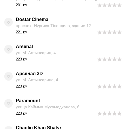
201 км
Dostar Cinema
проспект Нұрғиса Тілендиев, здание 12
221 км
Arsenal
ул. Ы. Алтынсарин, 4
223 км
Арсенал 3D
ул. Ы. Алтынсарина, 4
223 км
Paramount
улица Кайыма Мухамедханова, 6
223 км
Chaplin Khan Shatyr