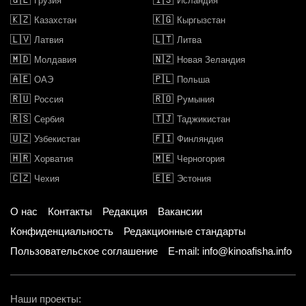
Грузия
Исландия
🇰🇿
🇰🇬
Казахстан
Кыргызстан
🇱🇻
🇱🇹
Латвия
Литва
🇲🇩
🇳🇿
Молдавия
Новая Зеландия
🇦🇪
🇵🇱
ОАЭ
Польша
🇷🇺
🇷🇴
Россия
Румыния
🇷🇸
🇹🇯
Сербия
Таджикистан
🇺🇿
🇫🇮
Узбекистан
Финляндия
🇭🇷
🇲🇪
Хорватия
Черногория
🇨🇿
🇪🇪
Чехия
Эстония
О нас
Контакты
Редакция
Вакансии
Конфиденциальность
Редакционные стандарты
Пользовательское соглашение
E-mail: info@kinoafisha.info
Наши проекты: