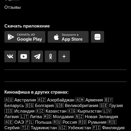
Отзывы
Скачать приложение
Google Play
App Store
Киноафиша в других странах:
🇦🇺
Австралия
🇦🇿
Азербайджан
🇦🇲
Армения
🇧🇾
Беларусь
🇧🇬
Болгария
🇬🇧
Великобритания
🇬🇪
Грузия
🇮🇸
Исландия
🇰🇿
Казахстан
🇰🇬
Кыргызстан
🇱🇻
Латвия
🇱🇹
Литва
🇲🇩
Молдавия
🇳🇿
Новая Зеландия
🇦🇪
ОАЭ
🇵🇱
Польша
🇷🇺
Россия
🇷🇴
Румыния
🇷🇸
Сербия
🇹🇯
Таджикистан
🇺🇿
Узбекистан
🇫🇮
Финляндия