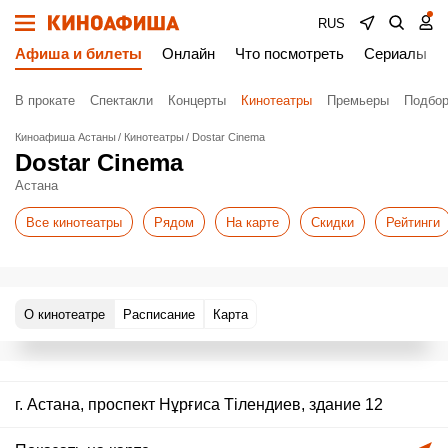
RUS
Афиша и билеты
Онлайн
Что посмотреть
Сериалы
В прокате
Спектакли
Концерты
Кинотеатры
Премьеры
Подбор
Киноафиша Астаны
Кинотеатры
Dostar Cinema
Dostar Cinema
Астана
Все кинотеатры
Рядом
На карте
Скидки
Рейтинги
О кинотеатре
Расписание
Карта
г. Астана, проспект Нұрғиса Тілендиев, здание 12