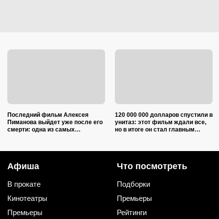
Последний фильм Алексея
120 000 000 долларов спустили в
Пиманова выйдет уже после его
унитаз: этот фильм ждали все,
смерти: одна из самых
но в итоге он стал главным
ожидаемых новинок осени 2026
разочарованием не только
года
зрителей, но и режиссера
Афиша
Что посмотреть
В прокате
Подборки
Кинотеатры
Премьеры
Премьеры
Рейтинги