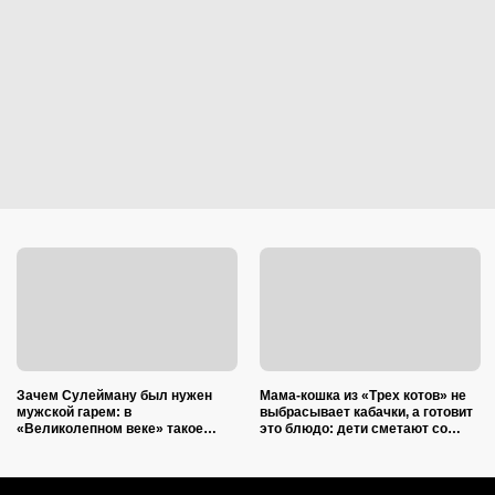
Зачем Сулейману был нужен
Мама-кошка из «Трех котов» не
мужской гарем: в
выбрасывает кабачки, а готовит
«Великолепном веке» такое
это блюдо: дети сметают со
показать не решились
стола моментально