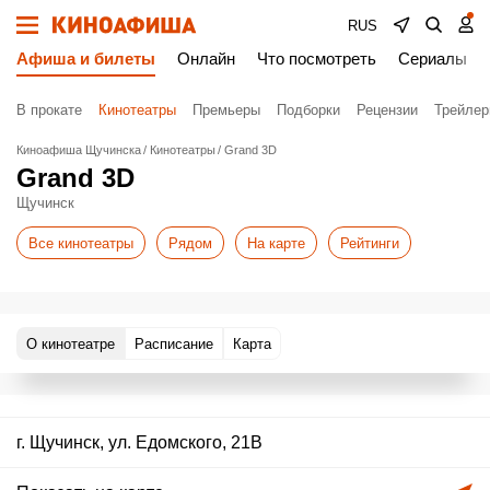
RUS
Афиша и билеты
Онлайн
Что посмотреть
Сериалы
В прокате
Кинотеатры
Премьеры
Подборки
Рецензии
Трейле
Киноафиша Щучинска
Кинотеатры
Grand 3D
Grand 3D
Щучинск
Все кинотеатры
Рядом
На карте
Рейтинги
О кинотеатре
Расписание
Карта
г. Щучинск, ул. Едомского, 21В