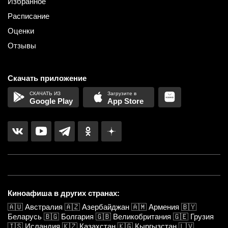
Избранное
Расписание
Оценки
Отзывы
Скачать приложение
Google Play
App Store
Киноафиша в других странах:
🇦🇺
Австралия
🇦🇿
Азербайджан
🇦🇲
Армения
🇧🇾
Беларусь
🇧🇬
Болгария
🇬🇧
Великобритания
🇬🇪
Грузия
🇮🇸
Исландия
🇰🇿
Казахстан
🇰🇬
Кыргызстан
🇱🇻