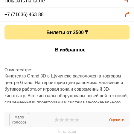
Показать на карте
+7 (71636) 463-88
Билеты от 3500 ₸
В избранное
О кинотеатре
Кинотеатр Grand 3D в Щучинске расположен в торговом
центре Grand. На территории центра помимо магазинов и
бутиков работают игровая зона и современный 3D-
кинотеатр. Все кинозалы оборудованы новейшей техникой,
современными проекторами и система многоканального
звука. Благодаря этому картинка становится четкой и
яркой, а звук - глубоким и насыщенным.
мало
Оцените
Скоротать время в ожидании сеанса гости могут в уютном
голосов
кафе с бесплатной зоной WI-FI.
0
голосов