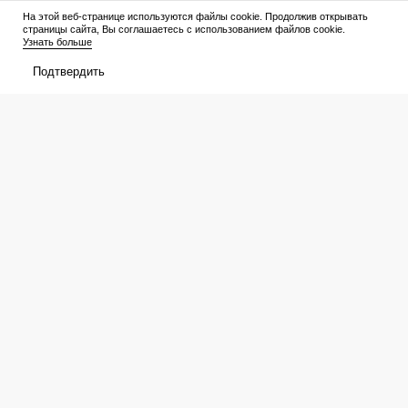
Премьеры
Рейтинги
На этой веб-странице используются файлы cookie. Продолжив открывать
страницы сайта, Вы соглашаетесь с использованием файлов cookie.
Рецензии
Трейлеры
Узнать больше
Подтвердить
Сериалы
Медиа
График выхода
Новости
Новости
Трейлеры
Рейтинги
Рецензии
Подборки
Персоны
Мое
Билеты
Избранное
Расписание
Оценки
Отзывы