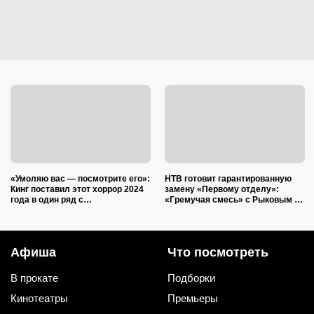
«Умоляю вас — посмотрите его»:
НТВ готовит гарантированную
Кинг поставил этот хоррор 2024
замену «Первому отделу»:
года в один ряд с
«Гремучая смесь» с Рыковым и
«Оппенгеймером»
Плотниковым обязана стать
мощным хитом
Афиша
Что посмотреть
В прокате
Подборки
Кинотеатры
Премьеры