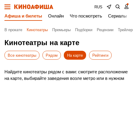
RUS
Афиша и билеты
Онлайн
Что посмотреть
Сериалы
В прокате
Кинотеатры
Премьеры
Подборки
Рецензии
Трейле
Кинотеатры на карте
Все кинотеатры
Рядом
На карте
Рейтинги
Найдите кинотеатры рядом с вами: смотрите расположение
на карте, выбирайте заведения возле метро или в нужном
районе Щучинска. Включите геолокацию, чтобы система
автоматически показала ближайшие варианты.
Удобный поиск поможет быстро сориентироваться в
Щучинске и построить оптимальный маршрут до
выбранного кинотеатра.