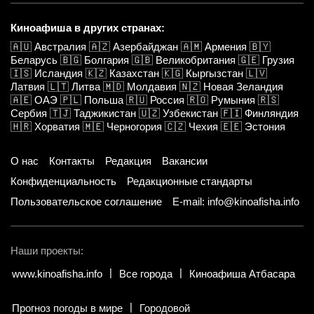
Киноафиша в других странах:
🇦🇺
Австралия
🇦🇿
Азербайджан
🇦🇲
Армения
🇧🇾
Беларусь
🇧🇬
Болгария
🇬🇧
Великобритания
🇬🇪
Грузия
🇮🇸
Исландия
🇰🇿
Казахстан
🇰🇬
Кыргызстан
🇱🇻
Латвия
🇱🇹
Литва
🇲🇩
Молдавия
🇳🇿
Новая Зеландия
🇦🇪
ОАЭ
🇵🇱
Польша
🇷🇺
Россия
🇷🇴
Румыния
🇷🇸
Сербия
🇹🇯
Таджикистан
🇺🇿
Узбекистан
🇫🇮
Финляндия
🇭🇷
Хорватия
🇲🇪
Черногория
🇨🇿
Чехия
🇪🇪
Эстония
О нас
Контакты
Редакция
Вакансии
Конфиденциальность
Редакционные стандарты
Пользовательское соглашение
E-mail: info@kinoafisha.info
Наши проекты:
www.kinoafisha.info
Все города
Киноафиша Атбасара
Прогноз погоды в мире
Городовой