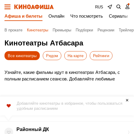
RUS
Афиша и билеты
Онлайн
Что посмотреть
Сериалы
В прокате
Кинотеатры
Премьеры
Подборки
Рецензии
Трейле
Кинотеатры Атбасара
Все кинотеатры
Рядом
На карте
Рейтинги
Узнайте, какие фильмы идут в кинотеатрах Атбасара, с
полным расписанием сеансов. Добавляйте любимые
кинотеатры в избранное для быстрого доступа к афише.
Выбирайте новинки проката, удобное время и покупайте
билеты в кино онлайн без очередей. Это просто, быстро и
Добавляйте кинотеатры в избранное, чтобы пользоваться
безопасно!
удобным расписанием
Не пропустите премьеры – бронируйте места заранее.
Приятного просмотра!
Районный ДК