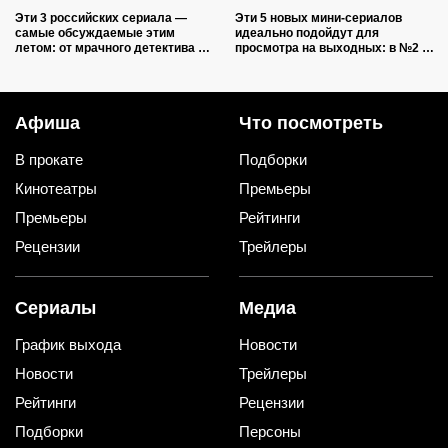
Эти 3 российских сериала —
Эти 5 новых мини-сериалов
самые обсуждаемые этим
идеально подойдут для
летом: от мрачного детектива до
просмотра на выходных: в №2 —
фантастики в духе «Очень
звезда нашумевшего
странных дел»
«Оленёнка»
Афиша
Что посмотреть
В прокате
Подборки
Кинотеатры
Премьеры
Премьеры
Рейтинги
Рецензии
Трейлеры
Сериалы
Медиа
График выхода
Новости
Новости
Трейлеры
Рейтинги
Рецензии
Подборки
Персоны