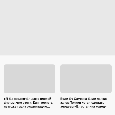
«Я бы предпочёл даже плохой
Если б у Саурона были лапки:
фильм, чем этот»: Кинг терпеть
зачем Толкин хотел сделать
не может одну экранизацию
злодеем «Властелина колец»…
своего романа — и это не
кота
«Сияние»