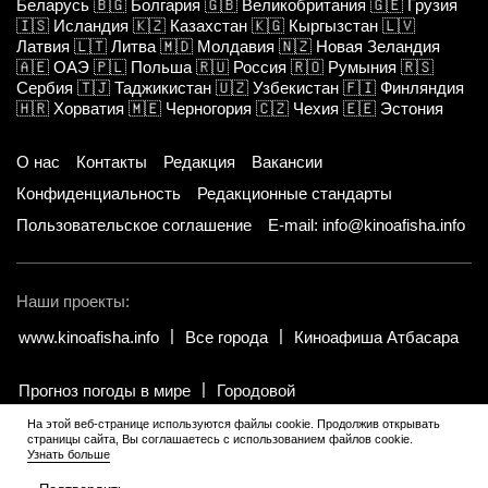
Беларусь
🇧🇬
Болгария
🇬🇧
Великобритания
🇬🇪
Грузия
🇮🇸
Исландия
🇰🇿
Казахстан
🇰🇬
Кыргызстан
🇱🇻
Латвия
🇱🇹
Литва
🇲🇩
Молдавия
🇳🇿
Новая Зеландия
🇦🇪
ОАЭ
🇵🇱
Польша
🇷🇺
Россия
🇷🇴
Румыния
🇷🇸
Сербия
🇹🇯
Таджикистан
🇺🇿
Узбекистан
🇫🇮
Финляндия
🇭🇷
Хорватия
🇲🇪
Черногория
🇨🇿
Чехия
🇪🇪
Эстония
О нас
Контакты
Редакция
Вакансии
Конфиденциальность
Редакционные стандарты
Пользовательское соглашение
E-mail: info@kinoafisha.info
Наши проекты:
www.kinoafisha.info
Все города
Киноафиша Атбасара
Прогноз погоды в мире
Городовой
На этой веб-странице используются файлы cookie. Продолжив открывать
страницы сайта, Вы соглашаетесь с использованием файлов cookie.
© 2002-2026 Все права и материалы принадлежат «Киноафиша».
.
Узнать больше
Копирование информации только с письменного разрешения
редакции.