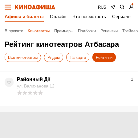
RUS
Афиша и билеты
Онлайн
Что посмотреть
Сериалы
В прокате
Кинотеатры
Премьеры
Подборки
Рецензии
Трейле
Рейтинг кинотеатров Атбасара
Все кинотеатры
Рядом
На карте
Рейтинги
Районный ДК
1
ул. Валиханова 12