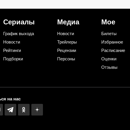
России ни сном ни духом
Устюгов одной 
объяснил фина
«Ментовских во
Сериалы
Медиа
Мое
График выхода
Новости
Билеты
Новости
Трейлеры
Избранное
Рейтинги
Рецензии
Расписание
Подборки
Персоны
Оценки
Отзывы
ся на нас