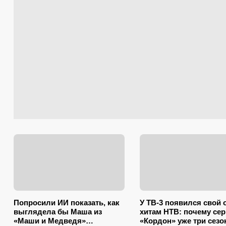
Попросили ИИ показать, как
У ТВ-3 появился свой 
выглядела бы Маша из
хитам НТВ: почему се
«Маши и Медведя»
«Кордон» уже три сезо