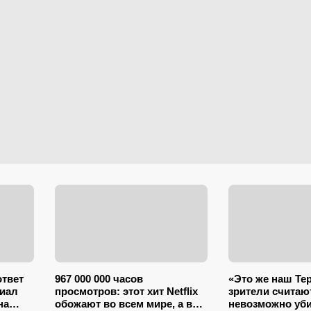
ответ
967 000 000 часов
«Это же наш Те
риал
просмотров: этот хит Netflix
зрители считаю
на
обожают во всем мире, а в
невозможно уби