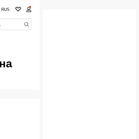
RUS
 на