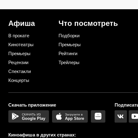
взрослой: даже так ее легко
удерживает зрителей
узнает каждый ребенок
Афиша
Что посмотреть
В прокате
Подборки
Кинотеатры
Премьеры
Премьеры
Рейтинги
Рецензии
Трейлеры
Спектакли
Концерты
Скачать приложение
Подписать
Google Play
App Store
Киноафиша в других странах: