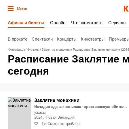
Меню
Афиша и билеты
Онлайн
Что посмотреть
Сериалы
В прокате
Спектакли
Концерты
Кинотеатры
Премьер
Киноафиша
Фильмы
Заклятие монахини
Расписание Заклятие монахини (2024)
Расписание Заклятие м
сегодня
Заклятие монахини
Исчадия ада захватывают христианскую обитель
ужасы
2024 / Новая Зеландия
Смотреть трейлер