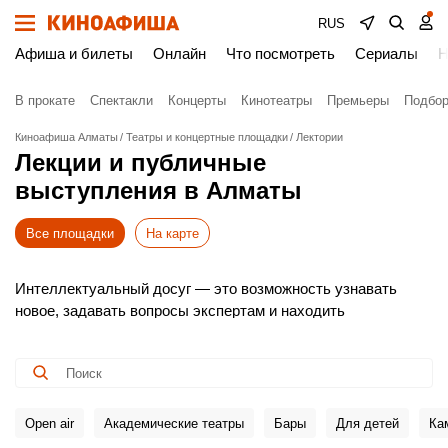
RUS
Афиша и билеты
Онлайн
Что посмотреть
Сериалы
Н
В прокате
Спектакли
Концерты
Кинотеатры
Премьеры
Подбор
Киноафиша Алматы
Театры и концертные площадки
Лектории
Лекции и публичные
выступления в Алматы
Все площадки
На карте
Интеллектуальный досуг — это возможность узнавать
новое, задавать вопросы экспертам и находить
единомышленников. Мы собрали лучшие лектории
Алматы: от научно-популярных встреч и авторских курсов
до дискуссий с приглашенными спикерами.
На Киноафише — актуальные события на ближайшие даты
с подробным описанием тем и форматов. Выбирайте
Open air
Академические театры
Бары
Для детей
Ка
интересное направление, знакомьтесь с площадками и