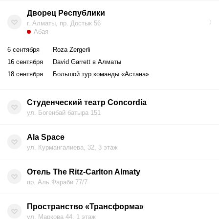
бронируйте билеты онлайн, чтобы гарантировать себе
Дворец Республики
место.
г. Алматы, пр. Достык 56
Абая
6 сентября
Roza Zergerli
16 сентября
David Garrett в Алматы
18 сентября
Большой тур команды «Астана»
Студенческий театр Concordia
ул. Богенбай батыра 151
Ala Space
ул. Курмангалиева, 32, 3 этаж
Отель The Ritz-Carlton Almaty
пр. Аль Фараби 77/7
Пространство «Трансформа»
ул. Маркова 44, 1 этаж