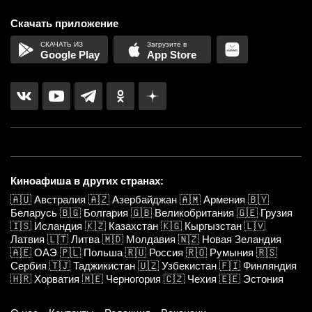
Скачать приложение
Google Play
App Store
Киноафиша в других странах:
🇦🇺
Австралия
🇦🇿
Азербайджан
🇦🇲
Армения
🇧🇾
Беларусь
🇧🇬
Болгария
🇬🇧
Великобритания
🇬🇪
Грузия
🇮🇸
Исландия
🇰🇿
Казахстан
🇰🇬
Кыргызстан
🇱🇻
Латвия
🇱🇹
Литва
🇲🇩
Молдавия
🇳🇿
Новая Зеландия
🇦🇪
ОАЭ
🇵🇱
Польша
🇷🇺
Россия
🇷🇴
Румыния
🇷🇸
Сербия
🇹🇯
Таджикистан
🇺🇿
Узбекистан
🇫🇮
Финляндия
🇭🇷
Хорватия
🇲🇪
Черногория
🇨🇿
Чехия
🇪🇪
Эстония