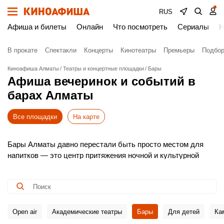
RUS
Афиша и билеты
Онлайн
Что посмотреть
Сериалы
Н
В прокате
Спектакли
Концерты
Кинотеатры
Премьеры
Подбор
Киноафиша Алматы
Театры и концертные площадки
Бары
Афиша вечеринок и событий в
барах Алматы
Все площадки
На карте
Бары Алматы давно перестали быть просто местом для
напитков — это центр притяжения ночной и культурной
жизни. Здесь звучит живая музыка, проходят стендап-
вечера, тематические вечеринки и dj-сеты.
На Киноафише — только актуальные события с указанием
формата, времени и дресс-кода. Выбирайте заведение по
настроению, знакомьтесь с программой и бронируйте
Open air
Академические театры
Бары
Для детей
Ка
билеты онлайн, чтобы точно попасть на понравившийся