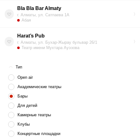
ивент.
Bla Bla Bar Almaty
г. Алматы, ул. Сатпаева 1А
Абая
Harat’s Pub
г. Алматы, ул. Бухар-Жырау бульвар 26/1
Театр имени Мухтара Ауэзова
Тип
Open air
Академические театры
Бары
Для детей
Камерные театры
Клубы
Концертные площадки