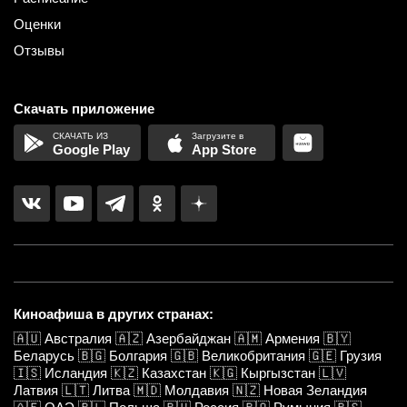
Оценки
Отзывы
Скачать приложение
Google Play
App Store
Киноафиша в других странах:
🇦🇺
Австралия
🇦🇿
Азербайджан
🇦🇲
Армения
🇧🇾
Беларусь
🇧🇬
Болгария
🇬🇧
Великобритания
🇬🇪
Грузия
🇮🇸
Исландия
🇰🇿
Казахстан
🇰🇬
Кыргызстан
🇱🇻
Латвия
🇱🇹
Литва
🇲🇩
Молдавия
🇳🇿
Новая Зеландия