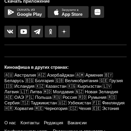
Скачать приложение
Google Play
App Store
Киноафиша в других странах:
🇦🇺
Австралия
🇦🇿
Азербайджан
🇦🇲
Армения
🇧🇾
Беларусь
🇧🇬
Болгария
🇬🇧
Великобритания
🇬🇪
Грузия
🇮🇸
Исландия
🇰🇿
Казахстан
🇰🇬
Кыргызстан
🇱🇻
Латвия
🇱🇹
Литва
🇲🇩
Молдавия
🇳🇿
Новая Зеландия
🇦🇪
ОАЭ
🇵🇱
Польша
🇷🇺
Россия
🇷🇴
Румыния
🇷🇸
Сербия
🇹🇯
Таджикистан
🇺🇿
Узбекистан
🇫🇮
Финляндия
🇭🇷
Хорватия
🇲🇪
Черногория
🇨🇿
Чехия
🇪🇪
Эстония
О нас
Контакты
Редакция
Вакансии