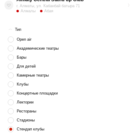
г. ​Алматы, ул. Кабанбай батыра 71
Алмалы
Абая
Тип
Open air
Академические театры
Бары
Для детей
Камерные театры
Клубы
Концертные площадки
Лектории
Рестораны
Стадионы
Стендап клубы