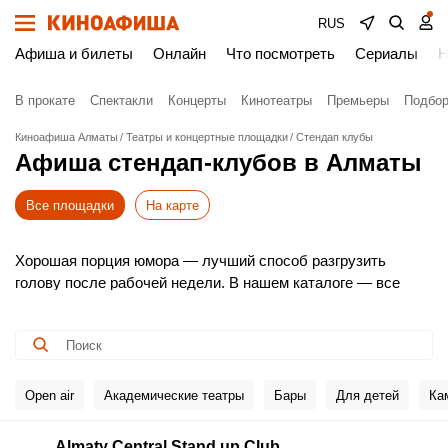
RUS
Афиша и билеты
Онлайн
Что посмотреть
Сериалы
Н
В прокате
Спектакли
Концерты
Кинотеатры
Премьеры
Подбор
Киноафиша Алматы
Театры и концертные площадки
Стендап клубы
Афиша стендап-клубов в Алматы
Все площадки
На карте
Хорошая порция юмора — лучший способ разгрузить
голову после рабочей недели. В нашем каталоге — все
стендап-площадки Алматы: от камерных open mic и
вечеров молодых комиков до сольных концертов
известных резидентов и федеральных звёзд.
Выбирайте удобную дату, знакомьтесь с составом
участников и бронируйте билеты онлайн, чтобы
Open air
Академические театры
Бары
Для детей
Ка
гарантировать себе место в зале.
Almaty Central Stand up Club