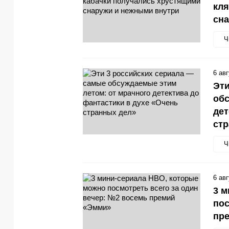
кля
сн
Ч
6 ав
Эти
обс
дет
стр
Ч
6 ав
3 м
пос
пр