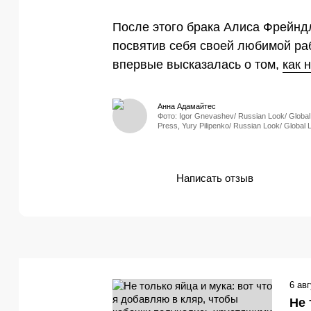
После этого брака Алиса Фрейнд
посвятив себя своей любимой раб
впервые высказалась о том,
как 
Анна Адамайтес
Фото: Igor Gnevashev/ Russian Look/ Global
Press, Yury Pilipenko/ Russian Look/ Global
Написать отзыв
6 ав
Не 