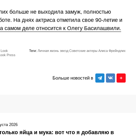
лих больше не выходила замуж, полностью
оте. На днях актриса отметила свое 90-летие и
на самом деле относится к Олегу Басилашвили.
 Look
Теги:
Личная жизнь звезд
Советские актеры
Алиса Фрейндлих
 Look Press
Больше новостей в
густа 2026
только яйца и мука: вот что я добавляю в