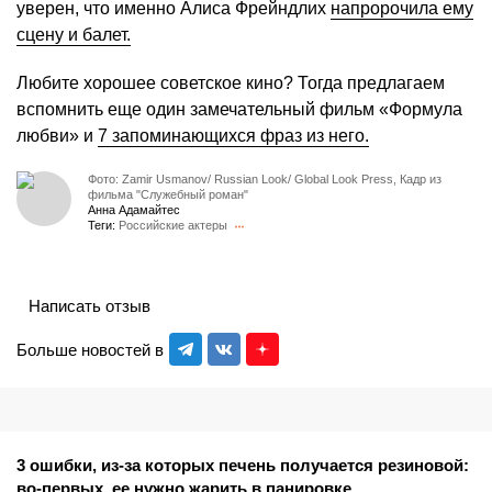
уверен, что именно Алиса Фрейндлих
напророчила ему
сцену и балет.
Любите хорошее советское кино? Тогда предлагаем
вспомнить еще один замечательный фильм «Формула
любви» и
7 запоминающихся фраз из него.
Фото: Zamir Usmanov/ Russian Look/ Global Look Press, Кадр из
фильма "Служебный роман"
Анна Адамайтес
Теги:
Российские актеры
Написать отзыв
Больше новостей в
3 ошибки, из-за которых печень получается резиновой:
во-первых, ее нужно жарить в панировке