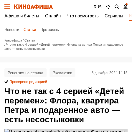
RUS
Афиша и билеты
Онлайн
Что посмотреть
Сериалы
Н
Новости
Статьи
Про жизнь
Киноафиша
Статьи
Что не так с 4 серией «Детей перемен»: Флора, квартира Петра и подаренное
авто — есть несостыковки
Рецензия на сериал
Эксклюзив
8 декабря 2024 14:15
Проверено редакцией
Что не так с 4 серией «Детей
перемен»: Флора, квартира
Петра и подаренное авто —
есть несостыковки