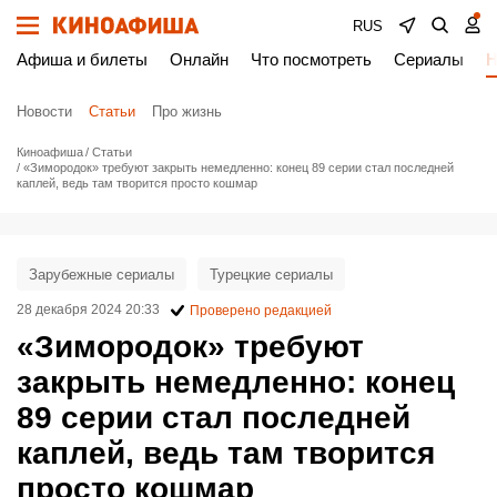
RUS
Афиша и билеты
Онлайн
Что посмотреть
Сериалы
Н
Новости
Статьи
Про жизнь
Киноафиша
Статьи
«Зимородок» требуют закрыть немедленно: конец 89 серии стал последней
каплей, ведь там творится просто кошмар
Зарубежные сериалы
Турецкие сериалы
28 декабря 2024 20:33
Проверено редакцией
«Зимородок» требуют
закрыть немедленно: конец
89 серии стал последней
каплей, ведь там творится
просто кошмар