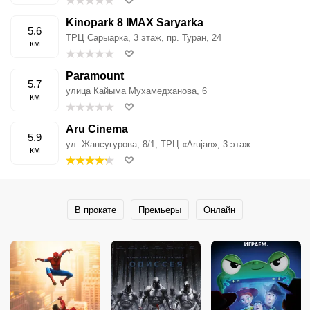
Kinopark 8 IMAX Saryarka
5.6
ТРЦ Сарыарка, 3 этаж, пр. Туран, 24
км
Paramount
5.7
улица Кайыма Мухамедханова, 6
км
Aru Cinema
5.9
ул. Жансугурова, 8/1, ТРЦ «Arujan», 3 этаж
км
В прокате
Премьеры
Онлайн