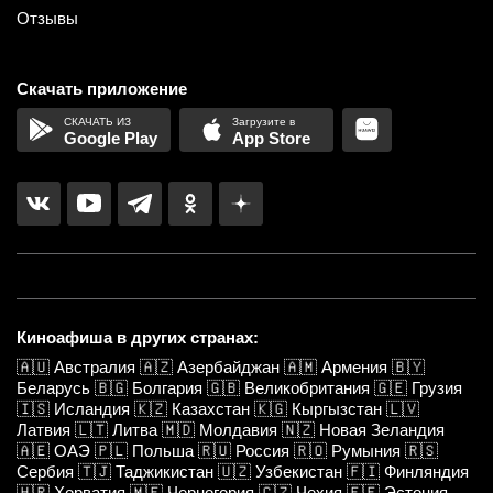
Отзывы
Скачать приложение
Google Play
App Store
Киноафиша в других странах:
🇦🇺
Австралия
🇦🇿
Азербайджан
🇦🇲
Армения
🇧🇾
Беларусь
🇧🇬
Болгария
🇬🇧
Великобритания
🇬🇪
Грузия
🇮🇸
Исландия
🇰🇿
Казахстан
🇰🇬
Кыргызстан
🇱🇻
Латвия
🇱🇹
Литва
🇲🇩
Молдавия
🇳🇿
Новая Зеландия
🇦🇪
ОАЭ
🇵🇱
Польша
🇷🇺
Россия
🇷🇴
Румыния
🇷🇸
Сербия
🇹🇯
Таджикистан
🇺🇿
Узбекистан
🇫🇮
Финляндия
🇭🇷
Хорватия
🇲🇪
Черногория
🇨🇿
Чехия
🇪🇪
Эстония