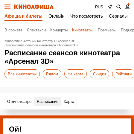
RUS
Афиша и билеты
Онлайн
Что посмотреть
Сериалы
В прокате
Спектакли
Концерты
Кинотеатры
Премьеры
Подбор
Киноафиша Астаны
Кинотеатры
Арсенал 3D
Расписание сеансов кинотеатра «Арсенал 3D»
Расписание сеансов кинотеатра
«Арсенал 3D»
Все кинотеатры
Рядом
На карте
Скидки
Рейтинги
О кинотеатре
Расписание
Карта
Ой!