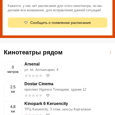
Кажется, у нас нет расписания для этого кинотеатра, но мы
делаем все возможное, для исправления данной ситуации!
Сообщить о появлении расписания
Кинотеатры рядом
Arsenal
0
ул. Ы. Алтынсарин, 4
метров
Dostar Cinema
2.5
проспект Нұрғиса Тілендиев, здание 12
км
Kinopark 6 Keruencity
4.8
ТРЦ Keruencity, 3 этаж, шоссы Коргалжын
км