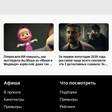
Попросили ИИ показать, как
За первое полугодие 2026 года
выглядела бы Маша из «Маши и
россияне чаще всего смотрели
Медведя» взрослой: даже так ее
эти 3 детективных сериала: №2
легко узнает каждый ребенок
крутят по ТВ уже 19 лет
Афиша
Что посмотреть
В прокате
Подборки
Кинотеатры
Премьеры
Премьеры
Рейтинги