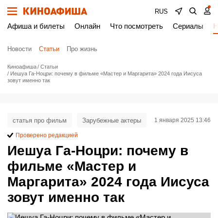
RUS
Афиша и билеты
Онлайн
Что посмотреть
Сериалы
Н
Новости
Статьи
Про жизнь
Киноафиша
Статьи
Иешуа Га-Ноцри: почему в фильме «Мастер и Маргарита» 2024 года Иисуса
зовут именно так
статья про фильм
Зарубежные актеры
1 января 2025 13:46
Проверено редакцией
Иешуа Га-Ноцри: почему в
фильме «Мастер и
Маргарита» 2024 года Иисуса
зовут именно так