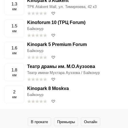
Kinopark 5 Atakent
1.3
ТРК Atakent Mall, ул. Тимирязева, 42 к3
км
Kinoforum 10 (ТРЦ Forum)
1.5
Байконур
км
Kinopark 5 Premium Forum
1.6
Байконур
км
Театр драмы им. М.О.Ауэзова
1.8
Театр имени Мухтара Ауэзова / Байконур
км
Kinopark 8 Moskva
2
Байконур
км
В прокате
Премьеры
Онлайн