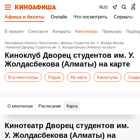
RUS
Афиша и билеты
Онлайн
Что посмотреть
Сериалы
В прокате
Спектакли
Концерты
Кинотеатры
Премьеры
Подбор
Киноафиша Алматы
Кинотеатры
Дворец студентов им. У. Жолдасбекова
Киноклуб Дворец студентов им. У. Жолдасбекова (Алматы) на карте
Киноклуб Дворец студентов им. У.
Жолдасбекова (Алматы) на карте
Все кинотеатры
Рядом
На карте
Киноклубы
Скидк
О кинотеатре
Расписание
Карта
Кинотеатр Дворец студентов им.
У. Жолдасбекова (Алматы) на