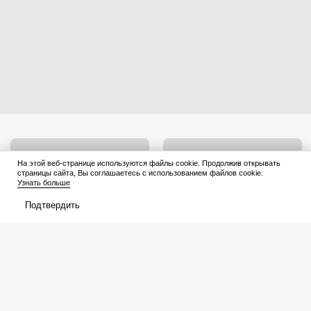
На этой веб-странице используются файлы cookie. Продолжив открывать
страницы сайта, Вы соглашаетесь с использованием файлов cookie.
Узнать больше
Подтвердить
Только те, кто смотрит «Весну на
«Это 20 000 000 долларов.
Заречной улице» каждый год,
Абсолютный заказ!»: этот
справятся с тестом: 5 вопросов
военный фильм разозлил
для знатоков советской
Михалкова, а зрители поставили
классики
8 из 10
Афиша
Что посмотреть