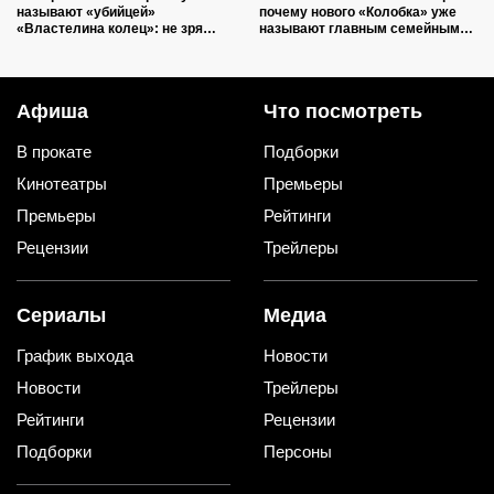
называют «убийцей»
почему нового «Колобка» уже
«Властелина колец»: не зря
называют главным семейным
Хабаров носил доспехи
фильмом года
Афиша
Что посмотреть
В прокате
Подборки
Кинотеатры
Премьеры
Премьеры
Рейтинги
Рецензии
Трейлеры
Сериалы
Медиа
График выхода
Новости
Новости
Трейлеры
Рейтинги
Рецензии
Подборки
Персоны