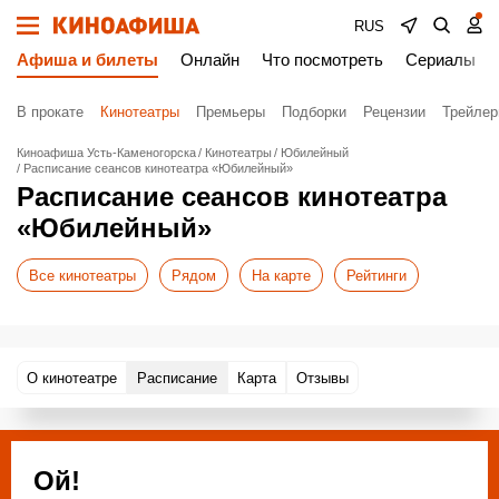
RUS
Афиша и билеты
Онлайн
Что посмотреть
Сериалы
В прокате
Кинотеатры
Премьеры
Подборки
Рецензии
Трейле
Киноафиша Усть-Каменогорска
Кинотеатры
Юбилейный
Расписание сеансов кинотеатра «Юбилейный»
Расписание сеансов кинотеатра
«Юбилейный»
Все кинотеатры
Рядом
На карте
Рейтинги
О кинотеатре
Расписание
Карта
Отзывы
Ой!