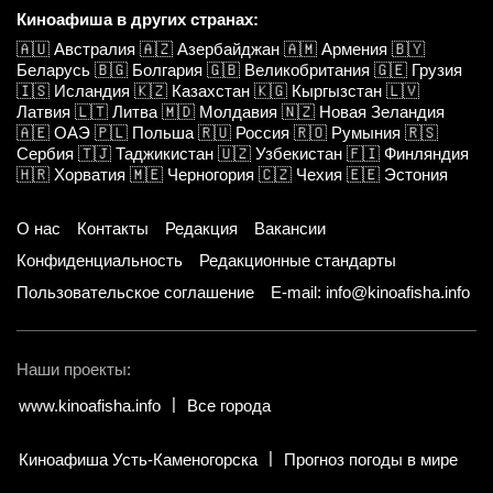
Киноафиша в других странах:
🇦🇺
Австралия
🇦🇿
Азербайджан
🇦🇲
Армения
🇧🇾
Беларусь
🇧🇬
Болгария
🇬🇧
Великобритания
🇬🇪
Грузия
🇮🇸
Исландия
🇰🇿
Казахстан
🇰🇬
Кыргызстан
🇱🇻
Латвия
🇱🇹
Литва
🇲🇩
Молдавия
🇳🇿
Новая Зеландия
🇦🇪
ОАЭ
🇵🇱
Польша
🇷🇺
Россия
🇷🇴
Румыния
🇷🇸
Сербия
🇹🇯
Таджикистан
🇺🇿
Узбекистан
🇫🇮
Финляндия
🇭🇷
Хорватия
🇲🇪
Черногория
🇨🇿
Чехия
🇪🇪
Эстония
О нас
Контакты
Редакция
Вакансии
Конфиденциальность
Редакционные стандарты
Пользовательское соглашение
E-mail: info@kinoafisha.info
Наши проекты:
www.kinoafisha.info
Все города
Киноафиша Усть-Каменогорска
Прогноз погоды в мире