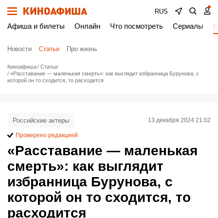
RUS
Афиша и билеты
Онлайн
Что посмотреть
Сериалы
Н
Новости
Статьи
Про жизнь
Киноафиша
Статьи
«Расставание — маленькая смерть»: как выглядит избранница Бурунова, с
которой он то сходится, то расходится
Российские актеры
13 декабря 2024 21:02
Проверено редакцией
«Расставание — маленькая
смерть»: как выглядит
избранница Бурунова, с
которой он то сходится, то
расходится