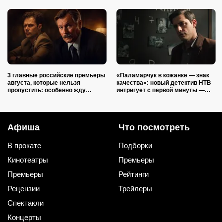
3 главные российские премьеры
«Паламарчук в кожанке — знак
августа, которые нельзя
качества»: новый детектив НТВ
пропустить: особенно жду
интригует с первой минуты —
сериал от сценариста «Трассы»
мрачная история серийного
и «Лихих»
убийцы
Афиша
Что посмотреть
В прокате
Подборки
Кинотеатры
Премьеры
Премьеры
Рейтинги
Рецензии
Трейлеры
Спектакли
Концерты