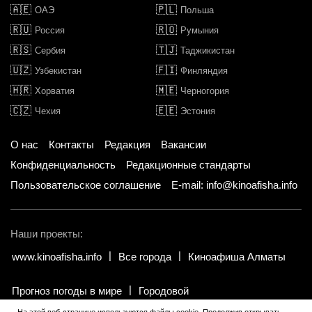
🇦🇪
🇵🇱
ОАЭ
Польша
🇷🇺
🇷🇴
Россия
Румыния
🇷🇸
🇹🇯
Сербия
Таджикистан
🇺🇿
🇫🇮
Узбекистан
Финляндия
🇭🇷
🇲🇪
Хорватия
Черногория
🇨🇿
🇪🇪
Чехия
Эстония
О нас
Контакты
Редакция
Вакансии
Конфиденциальность
Редакционные стандарты
Пользовательское соглашение
E-mail: info@kinoafisha.info
Наши проекты:
www.kinoafisha.info
Все города
Киноафиша Алматы
Прогноз погоды в мире
Городовой