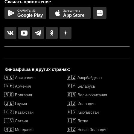
Скачать приложение
Google Play
App Store
Киноафиша в других странах:
🇦🇺
🇦🇿
Австралия
Азербайджан
🇦🇲
🇧🇾
Армения
Беларусь
🇧🇬
🇬🇧
Болгария
Великобритания
🇬🇪
🇮🇸
Грузия
Исландия
🇰🇿
🇰🇬
Казахстан
Кыргызстан
🇱🇻
🇱🇹
Латвия
Литва
🇲🇩
🇳🇿
Молдавия
Новая Зеландия