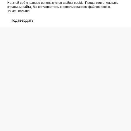
На этой веб-странице используются файлы cookie. Продолжив открывать
страницы сайта, Вы соглашаетесь с использованием файлов cookie.
Узнать больше
Эта шокирующая теория по
К вопросу №3 точно станет не до
«Игре престолов» меняет даже
смеха: тест покажет истинных
Подтвердить
финал: все пропустили, когда на
знатоков советских комедий
самом деле умерла Арья
РЕКЛАМА 18+
•••
Афиша
Что посмотреть
В прокате
Подборки
Кинотеатры
Премьеры
Премьеры
Рейтинги
Рецензии
Трейлеры
Сериалы
Медиа
График выхода
Новости
Новости
Трейлеры
Рейтинги
Рецензии