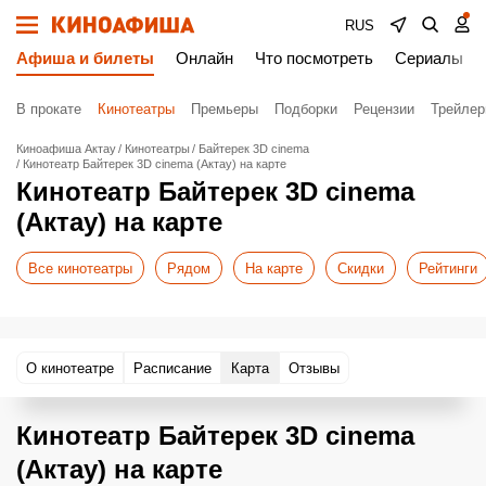
RUS
Афиша и билеты
Онлайн
Что посмотреть
Сериалы
В прокате
Кинотеатры
Премьеры
Подборки
Рецензии
Трейле
Киноафиша Актау
Кинотеатры
Байтерек 3D cinema
Кинотеатр Байтерек 3D cinema (Актау) на карте
Кинотеатр Байтерек 3D cinema
(Актау) на карте
Все кинотеатры
Рядом
На карте
Скидки
Рейтинги
О кинотеатре
Расписание
Карта
Отзывы
Кинотеатр Байтерек 3D cinema
(Актау) на карте