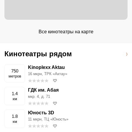
Все кинотеатры на карте
Кинотеатры рядом
Kinoplexx Aktau
750
16 мкрн, ТРК «Актау»
метров
ГДК им. Абая
1.4
мкр. 4, д. 71
км
Юность 3D
1.8
11 мкрн, ТЦ «Юность»
км