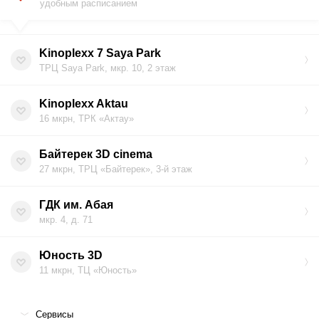
удобным расписанием
Kinoplexx 7 Saya Park
ТРЦ Saya Park, мкр. 10, 2 этаж
Kinoplexx Aktau
16 мкрн, ТРК «Актау»
Байтерек 3D cinema
27 мкрн, ТРЦ «Байтерек», 3-й этаж
ГДК им. Абая
мкр. 4, д. 71
Юность 3D
11 мкрн, ТЦ «Юность»
Сервисы