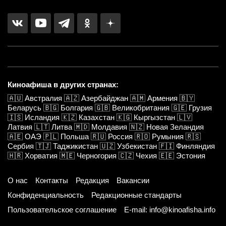
Киноафиша в других странах:
🇦🇺
Австралия
🇦🇿
Азербайджан
🇦🇲
Армения
🇧🇾
Беларусь
🇧🇬
Болгария
🇬🇧
Великобритания
🇬🇪
Грузия
🇮🇸
Исландия
🇰🇿
Казахстан
🇰🇬
Кыргызстан
🇱🇻
Латвия
🇱🇹
Литва
🇲🇩
Молдавия
🇳🇿
Новая Зеландия
🇦🇪
ОАЭ
🇵🇱
Польша
🇷🇺
Россия
🇷🇴
Румыния
🇷🇸
Сербия
🇹🇯
Таджикистан
🇺🇿
Узбекистан
🇫🇮
Финляндия
🇭🇷
Хорватия
🇲🇪
Черногория
🇨🇿
Чехия
🇪🇪
Эстония
О нас
Контакты
Редакция
Вакансии
Конфиденциальность
Редакционные стандарты
Пользовательское соглашение
E-mail: info@kinoafisha.info