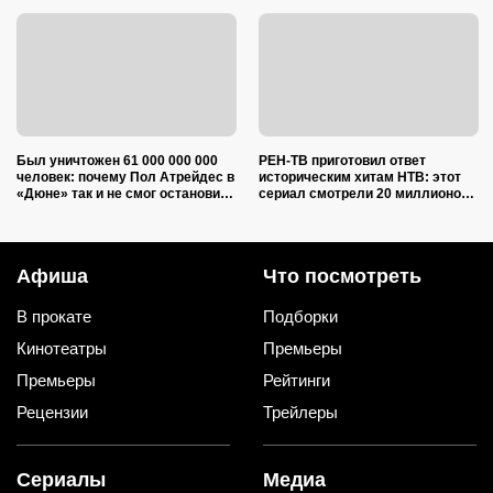
Был уничтожен 61 000 000 000
РЕН-ТВ приготовил ответ
человек: почему Пол Атрейдес в
историческим хитам НТВ: этот
«Дюне» так и не смог остановить
сериал смотрели 20 миллионов
кровопролитие
зрителей — а теперь выходит
приквел
Афиша
Что посмотреть
В прокате
Подборки
Кинотеатры
Премьеры
Премьеры
Рейтинги
Рецензии
Трейлеры
Сериалы
Медиа