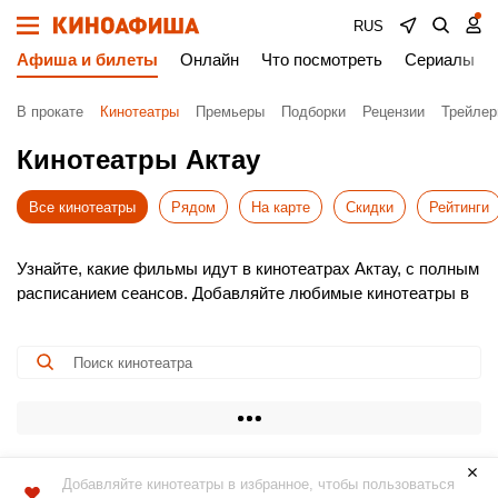
RUS
Афиша и билеты
Онлайн
Что посмотреть
Сериалы
В прокате
Кинотеатры
Премьеры
Подборки
Рецензии
Трейле
Кинотеатры Актау
Все кинотеатры
Рядом
На карте
Скидки
Рейтинги
Узнайте, какие фильмы идут в кинотеатрах Актау, с полным
расписанием сеансов. Добавляйте любимые кинотеатры в
избранное для быстрого доступа к афише.
Выбирайте новинки проката, удобное время и покупайте
билеты в кино онлайн без очередей. Это просто, быстро и
безопасно!
Не пропустите премьеры – бронируйте места заранее.
Приятного просмотра!
Добавляйте кинотеатры в избранное, чтобы пользоваться