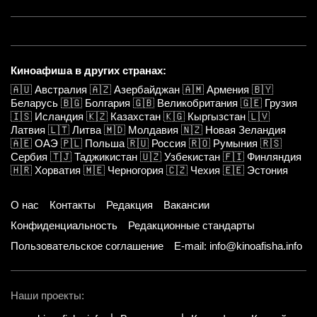
Киноафиша в других странах:
🇦🇺
Австралия
🇦🇿
Азербайджан
🇦🇲
Армения
🇧🇾
Беларусь
🇧🇬
Болгария
🇬🇧
Великобритания
🇬🇪
Грузия
🇮🇸
Исландия
🇰🇿
Казахстан
🇰🇬
Кыргызстан
🇱🇻
Латвия
🇱🇹
Литва
🇲🇩
Молдавия
🇳🇿
Новая Зеландия
🇦🇪
ОАЭ
🇵🇱
Польша
🇷🇺
Россия
🇷🇴
Румыния
🇷🇸
Сербия
🇹🇯
Таджикистан
🇺🇿
Узбекистан
🇫🇮
Финляндия
🇭🇷
Хорватия
🇲🇪
Черногория
🇨🇿
Чехия
🇪🇪
Эстония
О нас
Контакты
Редакция
Вакансии
Конфиденциальность
Редакционные стандарты
Пользовательское соглашение
E-mail: info@kinoafisha.info
Наши проекты: