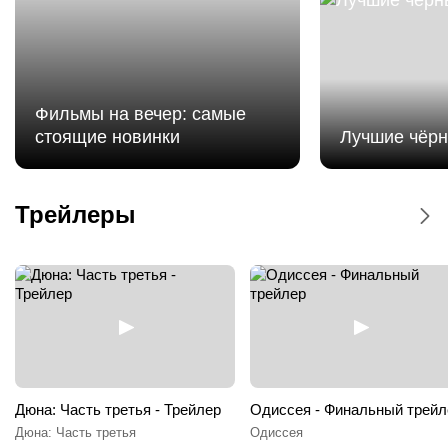
Фильмы на вечер: самые
стоящие новинки
Лучшие чёр
Мстители: Доктор Дум - Дублированный
трейлер
Трейлеры
Мстители: Доктор Дум
Дюна: Часть третья - Трейлер
Одиссея - Финальный трейл
Дюна: Часть третья
Одиссея