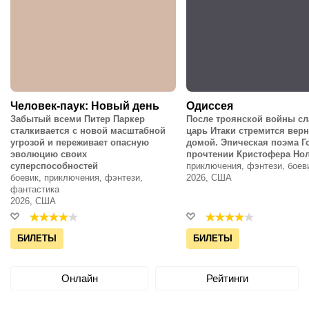
Человек-паук: Новый день
Одиссея
Забытый всеми Питер Паркер
После троянской войны с
сталкивается с новой масштабной
царь Итаки стремится вер
угрозой и переживает опасную
домой. Эпическая поэма Г
эволюцию своих
прочтении Кристофера Но
суперспособностей
приключения, фэнтези, боев
боевик, приключения, фэнтези,
2026, США
фантастика
2026, США
БИЛЕТЫ
БИЛЕТЫ
Онлайн
Рейтинги