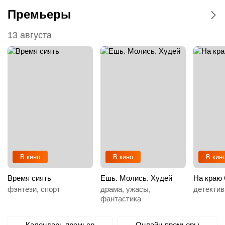
Премьеры
13 августа
В кино
В кино
В кин
Время сиять
Ешь. Молись. Худей
На краю 
фэнтези, спорт
драма, ужасы,
детектив
фантастика
Календарь премьер
Онлайн-премьеры