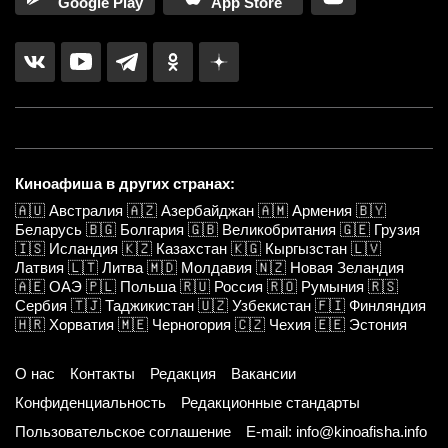
Google Play
App Store
Киноафиша в других странах:
🇦🇺
Австралия
🇦🇿
Азербайджан
🇦🇲
Армения
🇧🇾
Беларусь
🇧🇬
Болгария
🇬🇧
Великобритания
🇬🇪
Грузия
🇮🇸
Исландия
🇰🇿
Казахстан
🇰🇬
Кыргызстан
🇱🇻
Латвия
🇱🇹
Литва
🇲🇩
Молдавия
🇳🇿
Новая Зеландия
🇦🇪
ОАЭ
🇵🇱
Польша
🇷🇺
Россия
🇷🇴
Румыния
🇷🇸
Сербия
🇹🇯
Таджикистан
🇺🇿
Узбекистан
🇫🇮
Финляндия
🇭🇷
Хорватия
🇲🇪
Черногория
🇨🇿
Чехия
🇪🇪
Эстония
О нас
Контакты
Редакция
Вакансии
Конфиденциальность
Редакционные стандарты
Пользовательское соглашение
E-mail: info@kinoafisha.info