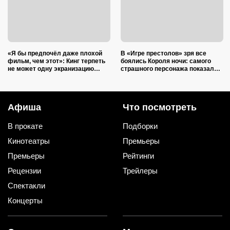
«Я бы предпочёл даже плохой
В «Игре престолов» зря все
фильм, чем этот»: Кинг терпеть
боялись Короля ночи: самого
не может одну экранизацию
страшного персонажа показали
своего романа — и это не
там ещё в первой серии
«Сияние»
Афиша
Что посмотреть
В прокате
Подборки
Кинотеатры
Премьеры
Премьеры
Рейтинги
Рецензии
Трейлеры
Спектакли
Концерты