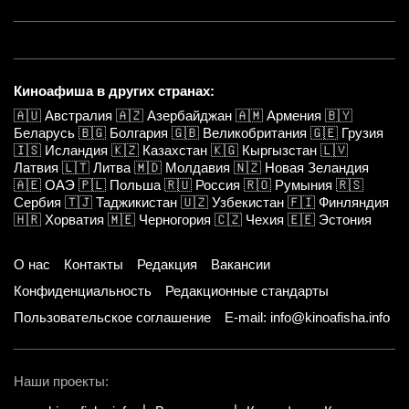
Киноафиша в других странах:
🇦🇺
Австралия
🇦🇿
Азербайджан
🇦🇲
Армения
🇧🇾
Беларусь
🇧🇬
Болгария
🇬🇧
Великобритания
🇬🇪
Грузия
🇮🇸
Исландия
🇰🇿
Казахстан
🇰🇬
Кыргызстан
🇱🇻
Латвия
🇱🇹
Литва
🇲🇩
Молдавия
🇳🇿
Новая Зеландия
🇦🇪
ОАЭ
🇵🇱
Польша
🇷🇺
Россия
🇷🇴
Румыния
🇷🇸
Сербия
🇹🇯
Таджикистан
🇺🇿
Узбекистан
🇫🇮
Финляндия
🇭🇷
Хорватия
🇲🇪
Черногория
🇨🇿
Чехия
🇪🇪
Эстония
О нас
Контакты
Редакция
Вакансии
Конфиденциальность
Редакционные стандарты
Пользовательское соглашение
E-mail: info@kinoafisha.info
Наши проекты: