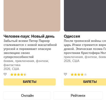
Человек-паук: Новый день
Одиссея
Забытый всеми Питер Паркер
После троянской войны с
сталкивается с новой масштабной
царь Итаки стремится вер
угрозой и переживает опасную
домой. Эпическая поэма Г
эволюцию своих
прочтении Кристофера Но
суперспособностей
приключения, фэнтези, боев
боевик, приключения, фэнтези,
2026, США
фантастика
2026, США
БИЛЕТЫ
БИЛЕТЫ
Онлайн
Рейтинги