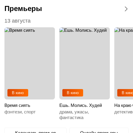
Премьеры
13 августа
В кино
В кино
В кин
Время сиять
Ешь. Молись. Худей
На краю 
фэнтези, спорт
драма, ужасы,
детектив
фантастика
Календарь премьер
Онлайн-премьеры