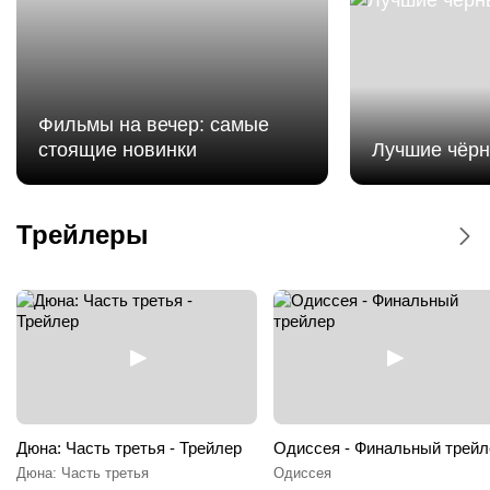
Фильмы на вечер: самые
стоящие новинки
Лучшие чёр
Мстители: Доктор Дум - Дублированный
трейлер
Трейлеры
Мстители: Доктор Дум
Дюна: Часть третья - Трейлер
Одиссея - Финальный трейл
Дюна: Часть третья
Одиссея