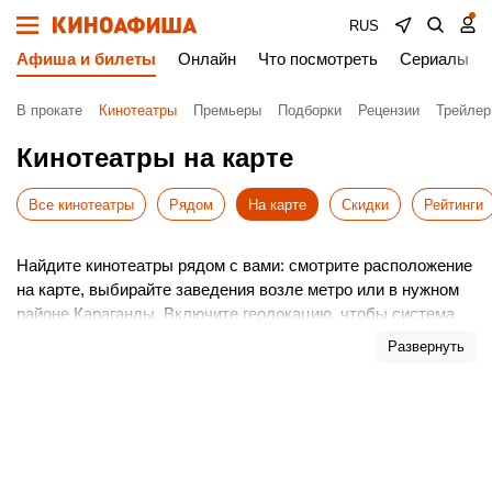
RUS
Афиша и билеты
Онлайн
Что посмотреть
Сериалы
В прокате
Кинотеатры
Премьеры
Подборки
Рецензии
Трейле
Кинотеатры на карте
Все кинотеатры
Рядом
На карте
Скидки
Рейтинги
Найдите кинотеатры рядом с вами: смотрите расположение
на карте, выбирайте заведения возле метро или в нужном
районе Караганды. Включите геолокацию, чтобы система
автоматически показала ближайшие варианты.
Развернуть
Удобный поиск поможет быстро сориентироваться в
Караганде и построить оптимальный маршрут до
выбранного кинотеатра.