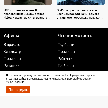
НТВ готовит на осень 8
В «Игре престолов» зря все
проверенных «бомб» эфира:
боялись Короля ночи: самого
«Шеф» и другие хиты вернутся с
страшного персонажа показали
новыми сезонами
там ещё в первой серии
Афиша
Что посмотреть
В прокате
Подборки
Кинотеатры
Премьеры
Премьеры
Рейтинги
Рецензии
Трейлеры
На этой веб-странице используются файлы cookie. Продолжив открывать
страницы сайта, Вы соглашаетесь с использованием файлов cookie.
Сериалы
Медиа
Узнать больше
График выхода
Новости
Подтвердить
Новости
Трейлеры
Рейтинги
Рецензии