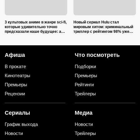
3 культовых аниме в жанре sci-fi,
Новый сериал Hulu стал
которые удивительно точно
мировым хитом: криминальный
предсказали наше будущее: а
триллер с рейтингом 98% уже
ведь они вышли 30 лет назад
называют одной из лучших
премьер года
Афиша
Что посмотреть
В прокате
Подборки
Кинотеатры
Премьеры
Премьеры
Рейтинги
Рецензии
Трейлеры
Сериалы
Медиа
График выхода
Новости
Новости
Трейлеры