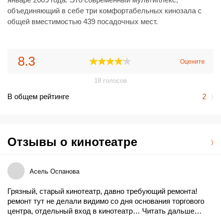
объединяющий в себе три комфортабельных кинозала с
общей вместимостью 439 посадочных мест.
Все кинозалы оснащены современным кинопроекционным
оборудованием для демонстрации фильмов в форматах 3D
8.3
Оцените
и 2D, а также новейшей звуковой системой. Благодаря
этому картинка становится ярче и насыщенней, а звук -
18
голосов
глубоким и громким. Комфортабельные кресла позволяют
В общем рейтинге
2
зрителю расслабиться во время сеанса и хорошо провести
время в кругу близких и друзей.
Отзывы о кинотеатре
Асель Оспанова
Грязный, старый кинотеатр, давно требующий ремонта!
ремонт тут не делали видимо со дня основания торгового
центра, отдельный вход в кинотеатр…
Читать дальше…