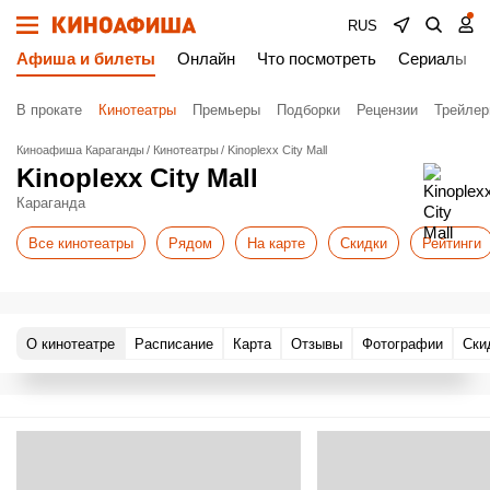
RUS
Афиша и билеты
Онлайн
Что посмотреть
Сериалы
В прокате
Кинотеатры
Премьеры
Подборки
Рецензии
Трейле
Киноафиша Караганды
Кинотеатры
Kinoplexx City Mall
Kinoplexx City Mall
Караганда
Все кинотеатры
Рядом
На карте
Скидки
Рейтинги
О кинотеатре
Расписание
Карта
Отзывы
Фотографии
Ски