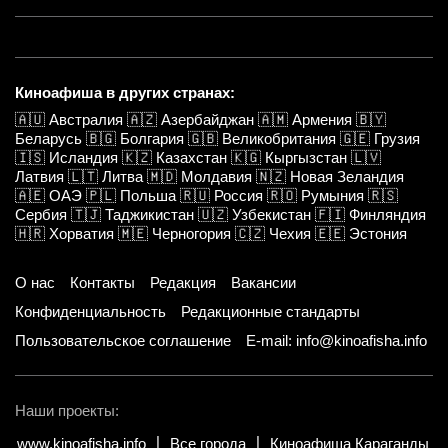
Киноафиша в других странах:
🇦🇺
Австралия
🇦🇿
Азербайджан
🇦🇲
Армения
🇧🇾
Беларусь
🇧🇬
Болгария
🇬🇧
Великобритания
🇬🇪
Грузия
🇮🇸
Исландия
🇰🇿
Казахстан
🇰🇬
Кыргызстан
🇱🇻
Латвия
🇱🇹
Литва
🇲🇩
Молдавия
🇳🇿
Новая Зеландия
🇦🇪
ОАЭ
🇵🇱
Польша
🇷🇺
Россия
🇷🇴
Румыния
🇷🇸
Сербия
🇹🇯
Таджикистан
🇺🇿
Узбекистан
🇫🇮
Финляндия
🇭🇷
Хорватия
🇲🇪
Черногория
🇨🇿
Чехия
🇪🇪
Эстония
О нас
Контакты
Редакция
Вакансии
Конфиденциальность
Редакционные стандарты
Пользовательское соглашение
E-mail: info@kinoafisha.info
Наши проекты:
www.kinoafisha.info
Все города
Киноафиша Караганды