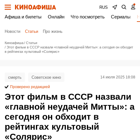
RUS
Афиша и билеты
Онлайн
Что посмотреть
Сериалы
Н
Новости
Статьи
Про жизнь
Киноафиша
Статьи
Этот фильм в СССР назвали «главной неудачей Митты»: а сегодня он обходит
в рейтингах культовый «Солярис»
смерть
Советское кино
14 июля 2025 18:08
Проверено редакцией
Этот фильм в СССР назвали
«главной неудачей Митты»: а
сегодня он обходит в
рейтингах культовый
«Солярис»