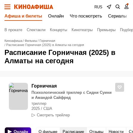
RUS
Афиша и билеты
Онлайн
Что посмотреть
Сериалы
В прокате
Спектакли
Концерты
Кинотеатры
Премьеры
Подбор
Киноафиша
Фильмы
Горничная
Расписание Горничная (2025) в Алматы на сегодня
Расписание Горничная (2025) в
Алматы на сегодня
Горничная
Психологический триллер с Сидни Суини
и Амандой Сайфред
триллер
2025 / США
Смотреть трейлер
Онлайн
О фильме
Расписание
Отзывы
Новости
С