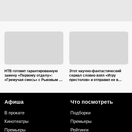
НТВ готовит гарантированную
Этот научно-фантастический
замену «Первому отделу»:
сериал словно взял «Игру
«Гремучая смесь» с Рыковым и
престолов» и отправил ее в
Плотниковым обязана стать
космос: 6 сезонов — и каждый
мощным хитом
идеален
Афиша
Что посмотреть
В прокате
Подборки
Кинотеатры
Премьеры
Премьеры
Рейтинги