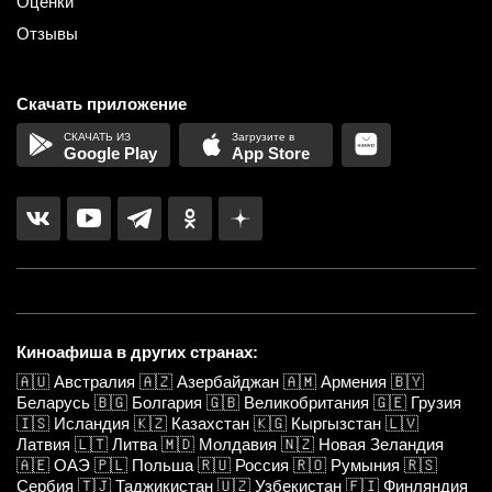
Оценки
Отзывы
Скачать приложение
Google Play
App Store
Киноафиша в других странах:
🇦🇺
Австралия
🇦🇿
Азербайджан
🇦🇲
Армения
🇧🇾
Беларусь
🇧🇬
Болгария
🇬🇧
Великобритания
🇬🇪
Грузия
🇮🇸
Исландия
🇰🇿
Казахстан
🇰🇬
Кыргызстан
🇱🇻
Латвия
🇱🇹
Литва
🇲🇩
Молдавия
🇳🇿
Новая Зеландия
🇦🇪
ОАЭ
🇵🇱
Польша
🇷🇺
Россия
🇷🇴
Румыния
🇷🇸
Сербия
🇹🇯
Таджикистан
🇺🇿
Узбекистан
🇫🇮
Финляндия