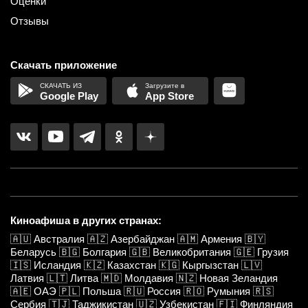
Оценки
Отзывы
Скачать приложение
Google Play
App Store
Киноафиша в других странах:
🇦🇺
Австралия
🇦🇿
Азербайджан
🇦🇲
Армения
🇧🇾
Беларусь
🇧🇬
Болгария
🇬🇧
Великобритания
🇬🇪
Грузия
🇮🇸
Исландия
🇰🇿
Казахстан
🇰🇬
Кыргызстан
🇱🇻
Латвия
🇱🇹
Литва
🇲🇩
Молдавия
🇳🇿
Новая Зеландия
🇦🇪
ОАЭ
🇵🇱
Польша
🇷🇺
Россия
🇷🇴
Румыния
🇷🇸
Сербия
🇹🇯
Таджикистан
🇺🇿
Узбекистан
🇫🇮
Финляндия