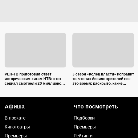
РЕН-ТВ приготовил ответ
3 сезон «Колец власти» исправит
историческим хитам НТВ: этот
то, что так бесило зрителей все
сериал смотрели 20 миллионов
это время: раскрыто, какие
зрителей — а теперь выходит
герои, наконец, исчезнут
приквел
Афиша
Что посмотреть
В прокате
Подборки
Кинотеатры
Премьеры
Премьеры
Рейтинги