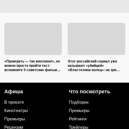
«Проиграть — так миллион!», но
Этот российский сериал уже
можно просто пройти тест:
называют «убийцей»
вспомните 5 советских фильмов
«Властелина колец»: не зря
по культовой фразе
Хабаров носил доспехи
Афиша
Что посмотреть
В прокате
Подборки
Кинотеатры
Премьеры
Премьеры
Рейтинги
Рецензии
Трейлеры