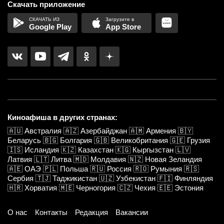
Скачать приложение
Google Play
App Store
Киноафиша в других странах:
🇦🇺
Австралия
🇦🇿
Азербайджан
🇦🇲
Армения
🇧🇾
Беларусь
🇧🇬
Болгария
🇬🇧
Великобритания
🇬🇪
Грузия
🇮🇸
Исландия
🇰🇿
Казахстан
🇰🇬
Кыргызстан
🇱🇻
Латвия
🇱🇹
Литва
🇲🇩
Молдавия
🇳🇿
Новая Зеландия
🇦🇪
ОАЭ
🇵🇱
Польша
🇷🇺
Россия
🇷🇴
Румыния
🇷🇸
Сербия
🇹🇯
Таджикистан
🇺🇿
Узбекистан
🇫🇮
Финляндия
🇭🇷
Хорватия
🇲🇪
Черногория
🇨🇿
Чехия
🇪🇪
Эстония
О нас
Контакты
Редакция
Вакансии