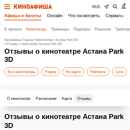
RUS
Афиша и билеты
Онлайн
Что посмотреть
Сериалы
В прокате
Кинотеатры
Премьеры
Подборки
Рецензии
Трейле
Киноафиша Тараза
Кинотеатры
Астана Park 3D
Отзывы о кинотеатре Астана Park 3D
Отзывы о кинотеатре Астана Park
3D
Все кинотеатры
Рядом
На карте
Рейтинги
Сети
О кинотеатре
Расписание
Карта
Отзывы
Отзывы о кинотеатре Астана Park
3D