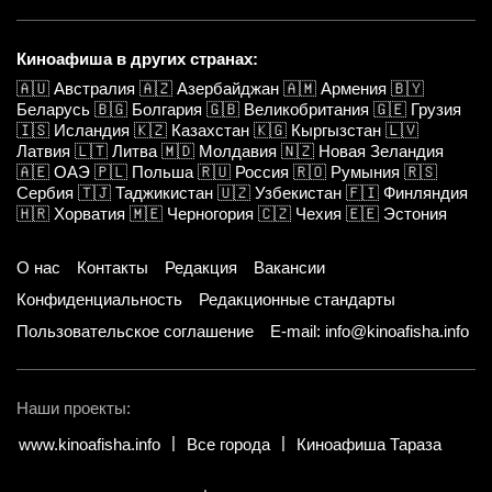
Киноафиша в других странах:
🇦🇺
Австралия
🇦🇿
Азербайджан
🇦🇲
Армения
🇧🇾
Беларусь
🇧🇬
Болгария
🇬🇧
Великобритания
🇬🇪
Грузия
🇮🇸
Исландия
🇰🇿
Казахстан
🇰🇬
Кыргызстан
🇱🇻
Латвия
🇱🇹
Литва
🇲🇩
Молдавия
🇳🇿
Новая Зеландия
🇦🇪
ОАЭ
🇵🇱
Польша
🇷🇺
Россия
🇷🇴
Румыния
🇷🇸
Сербия
🇹🇯
Таджикистан
🇺🇿
Узбекистан
🇫🇮
Финляндия
🇭🇷
Хорватия
🇲🇪
Черногория
🇨🇿
Чехия
🇪🇪
Эстония
О нас
Контакты
Редакция
Вакансии
Конфиденциальность
Редакционные стандарты
Пользовательское соглашение
E-mail: info@kinoafisha.info
Наши проекты:
www.kinoafisha.info
Все города
Киноафиша Тараза