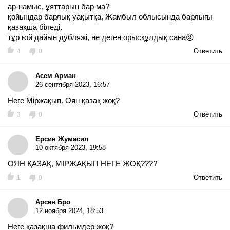
ар-намыс, ұяттарын бар ма?
қойындар барлық уақытқа, Жамбыл облысында барлығы
қазақша біледі.
тұр ғой дайын дубляжі, не деген орысқұлдық сана😠
Ответить
4
0
Асем Арман
26 сентября 2023, 16:57
Неге Міржақып. Оян қазақ жоқ?
Ответить
3
0
Ерсин Жумасил
10 октября 2023, 19:58
ОЯН ҚАЗАҚ, МІРЖАҚЫП НЕГЕ ЖОҚ????
Ответить
1
0
Арсен Бро
12 ноября 2024, 18:53
Неге қазақша фильмдер жоқ?