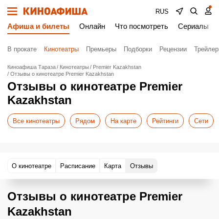
RUS
Афиша и билеты
Онлайн
Что посмотреть
Сериалы
В прокате
Кинотеатры
Премьеры
Подборки
Рецензии
Трейле
Киноафиша Тараза
Кинотеатры
Premier Kazakhstan
Отзывы о кинотеатре Premier Kazakhstan
Отзывы о кинотеатре Premier
Kazakhstan
Все кинотеатры
Рядом
На карте
Рейтинги
Сети
О кинотеатре
Расписание
Карта
Отзывы
Отзывы о кинотеатре Premier
Kazakhstan