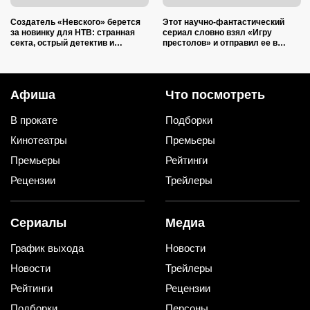
Создатель «Невского» берется
Этот научно-фантастический
за новинку для НТВ: странная
сериал словно взял «Игру
секта, острый детектив и
престолов» и отправил ее в
настоящий мрак — всё, как мы
космос: 6 сезонов — и каждый
любим
идеален
Афиша
Что посмотреть
В прокате
Подборки
Кинотеатры
Премьеры
Премьеры
Рейтинги
Рецензии
Трейлеры
Сериалы
Медиа
График выхода
Новости
Новости
Трейлеры
Рейтинги
Рецензии
Подборки
Персоны