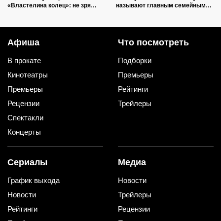
«Властелина колец»: не зря
называют главным семейным
Хабаров носил доспехи
фильмом года
Афиша
Что посмотреть
В прокате
Подборки
Кинотеатры
Премьеры
Премьеры
Рейтинги
Рецензии
Трейлеры
Спектакли
Концерты
Сериалы
Медиа
График выхода
Новости
Новости
Трейлеры
Рейтинги
Рецензии