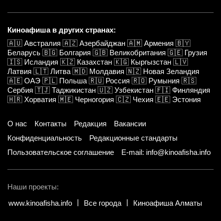
Киноафиша в других странах:
🇦🇺
Австралия
🇦🇿
Азербайджан
🇦🇲
Армения
🇧🇾
Беларусь
🇧🇬
Болгария
🇬🇧
Великобритания
🇬🇪
Грузия
🇮🇸
Исландия
🇰🇿
Казахстан
🇰🇬
Кыргызстан
🇱🇻
Латвия
🇱🇹
Литва
🇲🇩
Молдавия
🇳🇿
Новая Зеландия
🇦🇪
ОАЭ
🇵🇱
Польша
🇷🇺
Россия
🇷🇴
Румыния
🇷🇸
Сербия
🇹🇯
Таджикистан
🇺🇿
Узбекистан
🇫🇮
Финляндия
🇭🇷
Хорватия
🇲🇪
Черногория
🇨🇿
Чехия
🇪🇪
Эстония
О нас
Контакты
Редакция
Вакансии
Конфиденциальность
Редакционные стандарты
Пользовательское соглашение
E-mail: info@kinoafisha.info
Наши проекты:
www.kinoafisha.info
Все города
Киноафиша Алматы