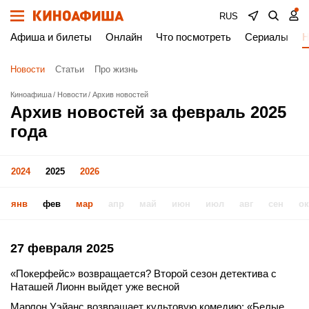
RUS
Афиша и билеты
Онлайн
Что посмотреть
Сериалы
Н
Новости
Статьи
Про жизнь
Киноафиша
Новости
Архив новостей
Архив новостей за февраль 2025
года
2024
2025
2026
янв
фев
мар
апр
май
июн
июл
авг
сен
ок
27 февраля 2025
«Покерфейс» возвращается? Второй сезон детектива с
Наташей Лионн выйдет уже весной
Марлон Уэйанс возвращает культовую комедию: «Белые