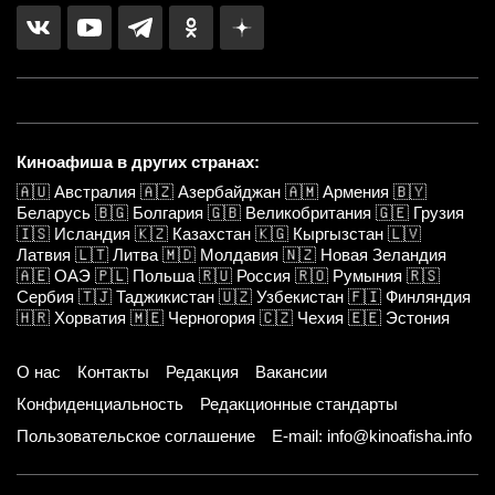
Киноафиша в других странах:
🇦🇺
Австралия
🇦🇿
Азербайджан
🇦🇲
Армения
🇧🇾
Беларусь
🇧🇬
Болгария
🇬🇧
Великобритания
🇬🇪
Грузия
🇮🇸
Исландия
🇰🇿
Казахстан
🇰🇬
Кыргызстан
🇱🇻
Латвия
🇱🇹
Литва
🇲🇩
Молдавия
🇳🇿
Новая Зеландия
🇦🇪
ОАЭ
🇵🇱
Польша
🇷🇺
Россия
🇷🇴
Румыния
🇷🇸
Сербия
🇹🇯
Таджикистан
🇺🇿
Узбекистан
🇫🇮
Финляндия
🇭🇷
Хорватия
🇲🇪
Черногория
🇨🇿
Чехия
🇪🇪
Эстония
О нас
Контакты
Редакция
Вакансии
Конфиденциальность
Редакционные стандарты
Пользовательское соглашение
E-mail: info@kinoafisha.info