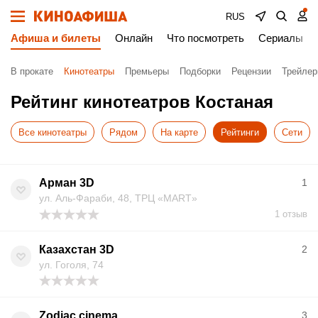
RUS
Афиша и билеты
Онлайн
Что посмотреть
Сериалы
В прокате
Кинотеатры
Премьеры
Подборки
Рецензии
Трейле
Рейтинг кинотеатров Костаная
Все кинотеатры
Рядом
На карте
Рейтинги
Сети
Арман 3D
1
ул. Аль-Фараби, 48, ТРЦ «MART»
1 отзыв
Казахстан 3D
2
ул. Гоголя, 74
Zodiac cinema
3