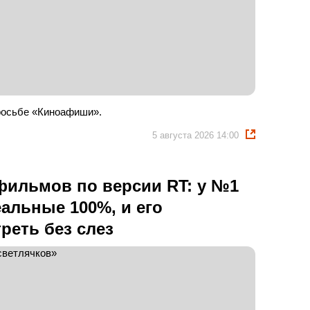
росьбе «Киноафиши».
5 августа 2026 14:00
фильмов по версии RT: у №1
еальные 100%, и его
реть без слез