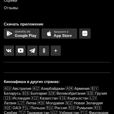
Оценки
Отзывы
Скачать приложение
Google Play
App Store
Киноафиша в других странах:
🇦🇺
Австралия
🇦🇿
Азербайджан
🇦🇲
Армения
🇧🇾
Беларусь
🇧🇬
Болгария
🇬🇧
Великобритания
🇬🇪
Грузия
🇮🇸
Исландия
🇰🇿
Казахстан
🇰🇬
Кыргызстан
🇱🇻
Латвия
🇱🇹
Литва
🇲🇩
Молдавия
🇳🇿
Новая Зеландия
🇦🇪
ОАЭ
🇵🇱
Польша
🇷🇺
Россия
🇷🇴
Румыния
🇷🇸
Сербия
🇹🇯
Таджикистан
🇺🇿
Узбекистан
🇫🇮
Финляндия