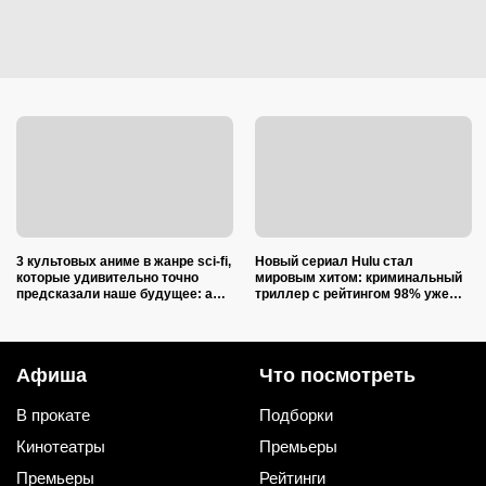
3 культовых аниме в жанре sci-fi,
Новый сериал Hulu стал
которые удивительно точно
мировым хитом: криминальный
предсказали наше будущее: а
триллер с рейтингом 98% уже
ведь они вышли 30 лет назад
называют одной из лучших
премьер года
Афиша
Что посмотреть
В прокате
Подборки
Кинотеатры
Премьеры
Премьеры
Рейтинги