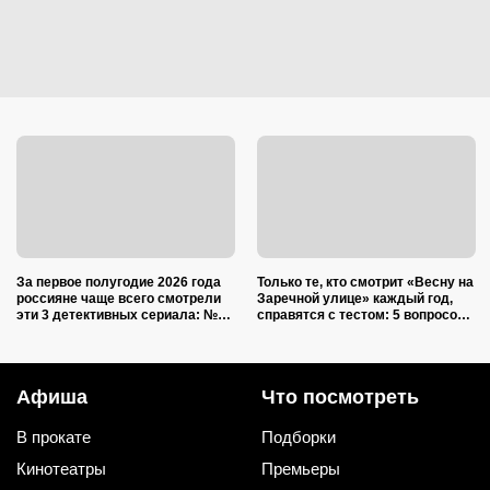
За первое полугодие 2026 года
Только те, кто смотрит «Весну на
россияне чаще всего смотрели
Заречной улице» каждый год,
эти 3 детективных сериала: №2
справятся с тестом: 5 вопросов
крутят по ТВ уже 19 лет
для знатоков советской
классики
Афиша
Что посмотреть
В прокате
Подборки
Кинотеатры
Премьеры