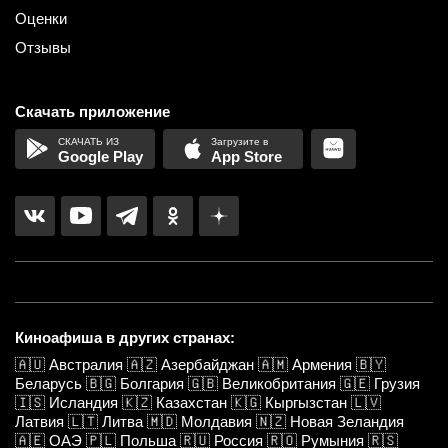
Оценки
Отзывы
Скачать приложение
Google Play
App Store
Киноафиша в других странах:
🇦🇺
Австралия
🇦🇿
Азербайджан
🇦🇲
Армения
🇧🇾
Беларусь
🇧🇬
Болгария
🇬🇧
Великобритания
🇬🇪
Грузия
🇮🇸
Исландия
🇰🇿
Казахстан
🇰🇬
Кыргызстан
🇱🇻
Латвия
🇱🇹
Литва
🇲🇩
Молдавия
🇳🇿
Новая Зеландия
🇦🇪
ОАЭ
🇵🇱
Польша
🇷🇺
Россия
🇷🇴
Румыния
🇷🇸