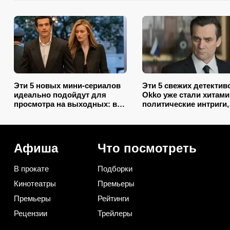
Эти 5 новых мини-сериалов
Эти 5 свежих детектив
идеально подойдут для
Okko уже стали хитами
просмотра на выходных: в
политические интриги,
№2 — звезда нашумевшего
убийства и даже своя 
«Оленёнка»
«Графа Монте-Кристо»
Афиша
Что посмотреть
В прокате
Подборки
Кинотеатры
Премьеры
Премьеры
Рейтинги
Рецензии
Трейлеры