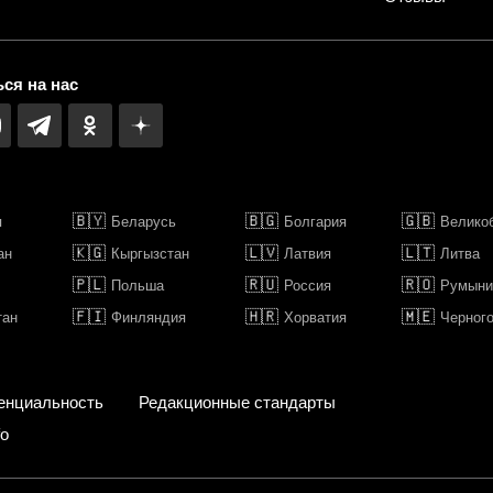
ся на нас
🇧🇾
🇧🇬
🇬🇧
я
Беларусь
Болгария
Велико
🇰🇬
🇱🇻
🇱🇹
ан
Кыргызстан
Латвия
Литва
🇵🇱
🇷🇺
🇷🇴
Польша
Россия
Румыни
🇫🇮
🇭🇷
🇲🇪
тан
Финляндия
Хорватия
Черног
енциальность
Редакционные стандарты
fo