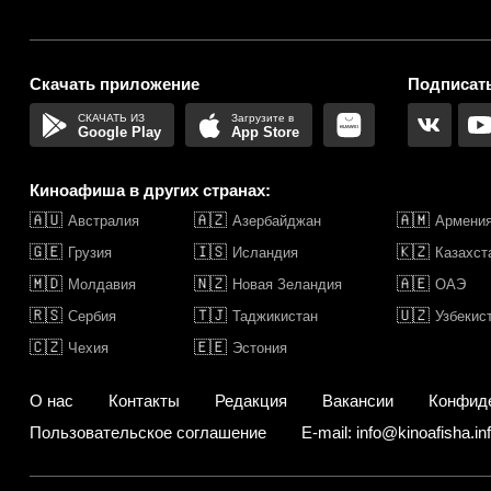
Скачать приложение
Подписать
Google Play
App Store
Киноафиша в других странах:
🇦🇺
🇦🇿
🇦🇲
Австралия
Азербайджан
Армени
🇬🇪
🇮🇸
🇰🇿
Грузия
Исландия
Казахст
🇲🇩
🇳🇿
🇦🇪
Молдавия
Новая Зеландия
ОАЭ
🇷🇸
🇹🇯
🇺🇿
Сербия
Таджикистан
Узбекис
🇨🇿
🇪🇪
Чехия
Эстония
О нас
Контакты
Редакция
Вакансии
Конфид
Пользовательское соглашение
E-mail: info@kinoafisha.in