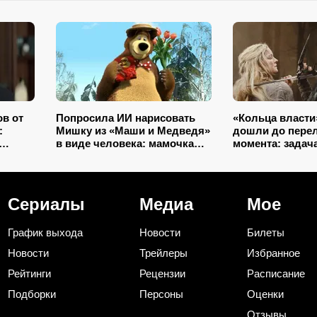
ов от
Попросила ИИ нарисовать
«Кольца власти»
:
Мишку из «Маши и Медведя»
дошли до пере
в виде человека: мамочкам
момента: задач
версия
бы точно понравился
переснять Джек
облажаться
Сериалы
Медиа
Мое
График выхода
Новости
Билеты
Новости
Трейлеры
Избранное
Рейтинги
Рецензии
Расписание
Подборки
Персоны
Оценки
Отзывы