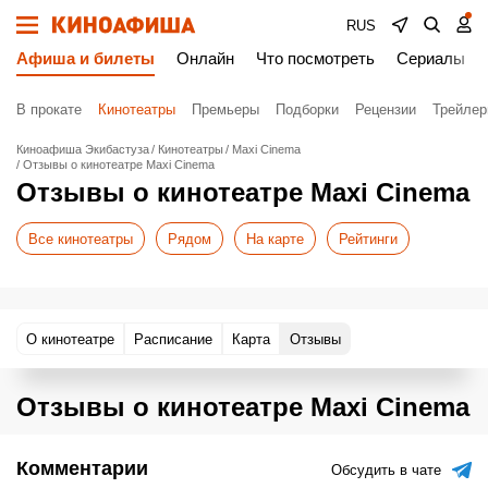
RUS
Афиша и билеты
Онлайн
Что посмотреть
Сериалы
В прокате
Кинотеатры
Премьеры
Подборки
Рецензии
Трейле
Киноафиша Экибастуза
Кинотеатры
Maxi Cinema
Отзывы о кинотеатре Maxi Cinema
Отзывы о кинотеатре Maxi Cinema
Все кинотеатры
Рядом
На карте
Рейтинги
О кинотеатре
Расписание
Карта
Отзывы
Отзывы о кинотеатре Maxi Cinema
Комментарии
Обсудить в чате