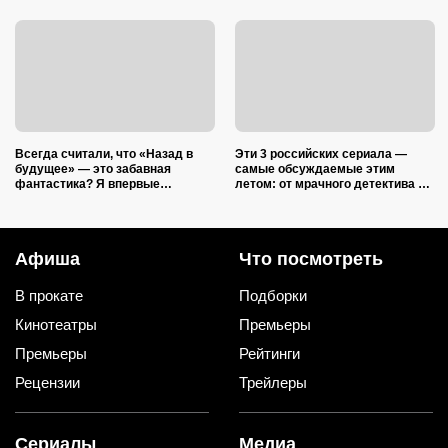
Всегда считали, что «Назад в
Эти 3 российских сериала —
будущее» — это забавная
самые обсуждаемые этим
фантастика? Я впервые
летом: от мрачного детектива до
посмотрела трилогию в
фантастики в духе «Очень
правильном порядке и
странных дел»
ужаснулась
Афиша
Что посмотреть
В прокате
Подборки
Кинотеатры
Премьеры
Премьеры
Рейтинги
Рецензии
Трейлеры
Сериалы
Медиа