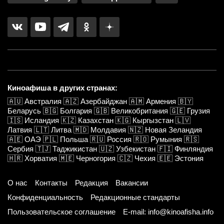
Киноафиша в других странах:
🇦🇺
Австралия
🇦🇿
Азербайджан
🇦🇲
Армения
🇧🇾
Беларусь
🇧🇬
Болгария
🇬🇧
Великобритания
🇬🇪
Грузия
🇮🇸
Исландия
🇰🇿
Казахстан
🇰🇬
Кыргызстан
🇱🇻
Латвия
🇱🇹
Литва
🇲🇩
Молдавия
🇳🇿
Новая Зеландия
🇦🇪
ОАЭ
🇵🇱
Польша
🇷🇺
Россия
🇷🇴
Румыния
🇷🇸
Сербия
🇹🇯
Таджикистан
🇺🇿
Узбекистан
🇫🇮
Финляндия
🇭🇷
Хорватия
🇲🇪
Черногория
🇨🇿
Чехия
🇪🇪
Эстония
О нас
Контакты
Редакция
Вакансии
Конфиденциальность
Редакционные стандарты
Пользовательское соглашение
E-mail: info@kinoafisha.info