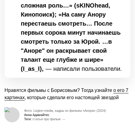
сложная роль…» (sKINOhead,
Кинопоиск); «На саму Анору
перестаешь смотреть… После
первых сорока минут начинаешь
смотреть только за Юрой. …в
"Аноре" он раскрывает свой
талант еще глубже и шире»
(I_as_I),
— написали пользователи.
Нравятся фильмы с Борисовым? Тогда узнайте
о его 7
картинах
, которые сделали его настоящей звездой
Фото: Legion-media, кадры из фильма «Анора» (2024)
Анна Адамайтес
Теги:
статья про фильм