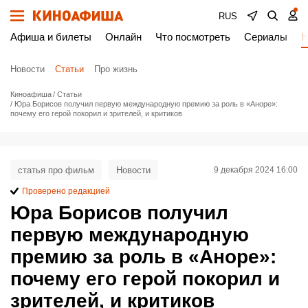
RUS
Афиша и билеты
Онлайн
Что посмотреть
Сериалы
Н
Новости
Статьи
Про жизнь
Киноафиша
Статьи
Юра Борисов получил первую международную премию за роль в «Аноре»:
почему его герой покорил и зрителей, и критиков
статья про фильм
Новости
9 декабря 2024 16:00
Проверено редакцией
Юра Борисов получил
первую международную
премию за роль в «Аноре»:
почему его герой покорил и
зрителей, и критиков