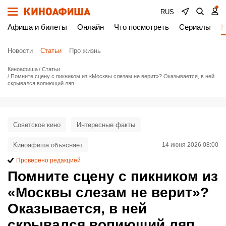
RUS
Афиша и билеты
Онлайн
Что посмотреть
Сериалы
Н
Новости
Статьи
Про жизнь
Киноафиша
Статьи
Помните сцену с пикником из «Москвы слезам не верит»? Оказывается, в ней
скрывался вопиющий ляп
Советское кино
Интересные факты
Киноафиша объясняет
14 июня 2026 08:00
Проверено редакцией
Помните сцену с пикником из
«Москвы слезам не верит»?
Оказывается, в ней
скрывался вопиющий ляп