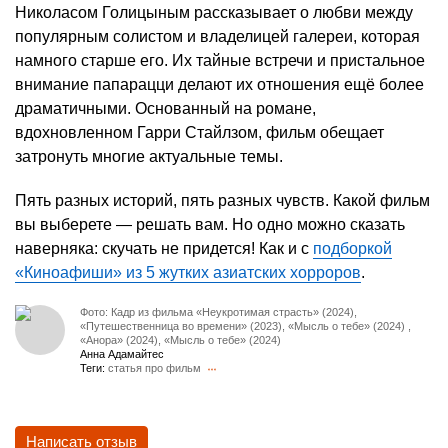
Николасом Голицыным рассказывает о любви между
популярным солистом и владелицей галереи, которая
намного старше его. Их тайные встречи и пристальное
внимание папарацци делают их отношения ещё более
драматичными. Основанный на романе,
вдохновленном Гарри Стайлзом, фильм обещает
затронуть многие актуальные темы.
Пять разных историй, пять разных чувств. Какой фильм
вы выберете — решать вам. Но одно можно сказать
наверняка: скучать не придется! Как и с
подборкой
«Киноафиши» из 5 жутких азиатских хорроров
.
Фото: Кадр из фильма «Неукротимая страсть» (2024),
«Путешественница во времени» (2023), «Мысль о тебе» (2024) ,
«Анора» (2024), «Мысль о тебе» (2024)
Анна Адамайтес
Теги:
статья про фильм
Написать отзыв